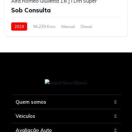
Alfa Romeo Giulietta 1.6 JTDm Super
Sob Consulta
2019
94,239 Kms
Manual
Diesel
Quem somos
Veiculos
Avaliação Auto