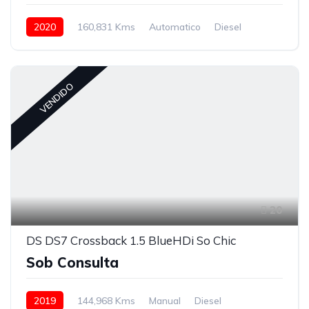
2020
160,831 Kms
Automatico
Diesel
VENDIDO
20
DS DS7 Crossback 1.5 BlueHDi So Chic
Sob Consulta
2019
144,968 Kms
Manual
Diesel