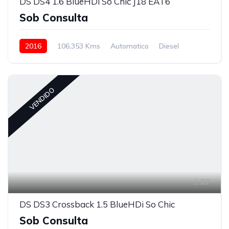
DS DS4 1.6 BlueHDi So Chic J18 EAT6
Sob Consulta
2016
106,353 Kms
Automatico
Diesel
VENDIDO
27
DS DS3 Crossback 1.5 BlueHDi So Chic
Sob Consulta