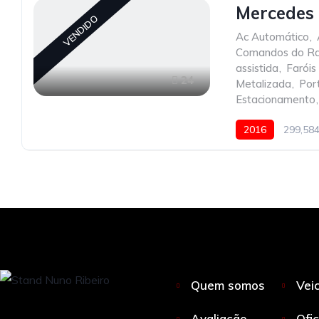
Mercedes
VENDIDO
Ac Automático
,
Comandos do Ra
assistida
,
Faróis
24
Metalizada
,
Por
Estacionamento
,
2016
299,58
Quem somos
Vei
Avaliação
Ofi