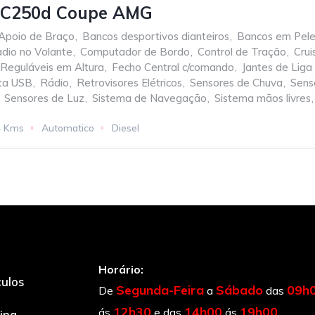
 C250d Coupe AMG
Apoio de Braço
,
Bancos desportivos dianteiros
,
Bancos em Pel
dio no Volante
,
Computador de Bordo
,
Control de Tração
,
Crui
 Reguláveis em Altura
,
Fecho Central c/comando
,
Jantes de Liga
ta USB
,
Rádio
,
Retrovisores Elétricos
,
Sensores de Chuva
,
Sens
Sensores de Luz
,
Sistema de Navegação
,
Sistema mãos livres
,
4 Kms
Automatico
Diesel
Horário:
culos
Segunda-Feira
Sábado
09h
De
a
das
12h30
14h00
19h00
ás
e das
ás
cina