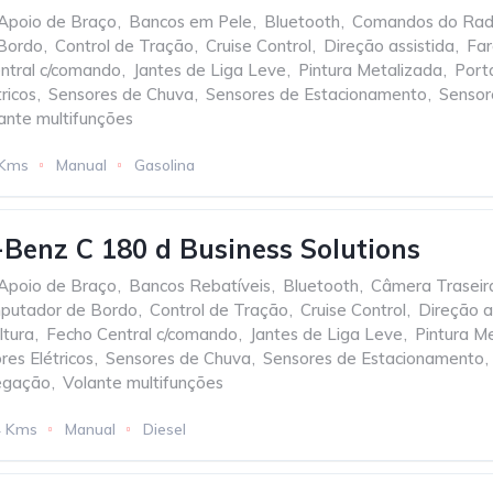
Apoio de Braço
,
Bancos em Pele
,
Bluetooth
,
Comandos do Radi
Bordo
,
Control de Tração
,
Cruise Control
,
Direção assistida
,
Far
ntral c/comando
,
Jantes de Liga Leve
,
Pintura Metalizada
,
Port
ricos
,
Sensores de Chuva
,
Sensores de Estacionamento
,
Sensor
ante multifunções
 Kms
Manual
Gasolina
Benz C 180 d Business Solutions
Apoio de Braço
,
Bancos Rebatíveis
,
Bluetooth
,
Câmera Traseir
putador de Bordo
,
Control de Tração
,
Cruise Control
,
Direção a
ltura
,
Fecho Central c/comando
,
Jantes de Liga Leve
,
Pintura M
res Elétricos
,
Sensores de Chuva
,
Sensores de Estacionamento
,
egação
,
Volante multifunções
4 Kms
Manual
Diesel