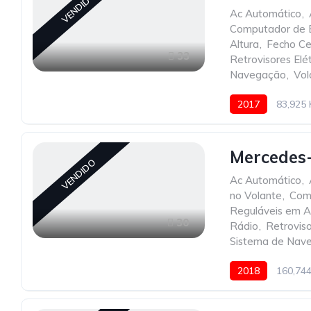
VENDIDO
Ac Automático
,
Computador de 
Altura
,
Fecho Ce
33
Retrovisores Elét
Navegação
,
Vol
2017
83,925
Mercedes-
VENDIDO
Ac Automático
,
no Volante
,
Com
Reguláveis em A
30
Rádio
,
Retroviso
Sistema de Nav
2018
160,74