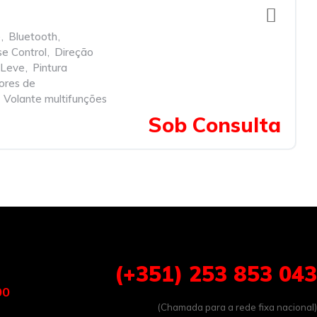
e
,
Bluetooth
,
se Control
,
Direção
 Leve
,
Pintura
ores de
Volante multifunções
Sob Consulta
(+351) 253 853 043
00
(Chamada para a rede fixa nacional)