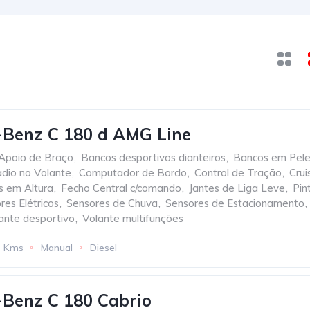
-Benz C 180 d AMG Line
Apoio de Braço
,
Bancos desportivos dianteiros
,
Bancos em Pel
dio no Volante
,
Computador de Bordo
,
Control de Tração
,
Crui
s em Altura
,
Fecho Central c/comando
,
Jantes de Liga Leve
,
Pin
res Elétricos
,
Sensores de Chuva
,
Sensores de Estacionamento
,
ante desportivo
,
Volante multifunções
3 Kms
Manual
Diesel
Benz C 180 Cabrio