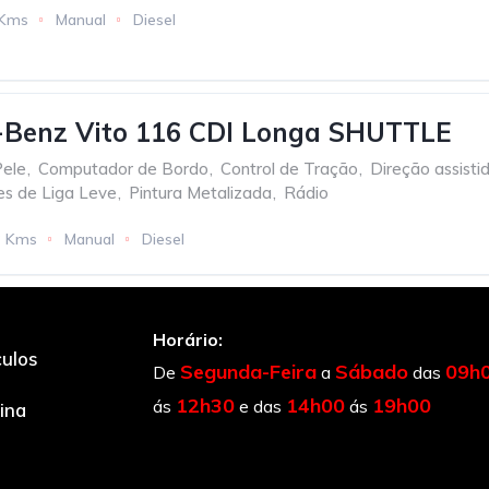
 Kms
Manual
Diesel
-Benz Vito 116 CDI Longa SHUTTLE
ele
,
Computador de Bordo
,
Control de Tração
,
Direção assisti
es de Liga Leve
,
Pintura Metalizada
,
Rádio
3 Kms
Manual
Diesel
Horário:
culos
Segunda-Feira
Sábado
09h
De
a
das
12h30
14h00
19h00
ás
e das
ás
cina