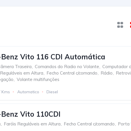
Benz Vito 116 CDI Automática
âmera Traseira
,
Comandos do Radio no Volante
,
Computador 
 Reguláveis em Altura
,
Fecho Central c/comando
,
Rádio
,
Retrovi
egação
,
Volante multifunções
7 Kms
Automatico
Diesel
Benz Vito 110CDI
a
,
Faróis Reguláveis em Altura
,
Fecho Central c/comando
,
Porta