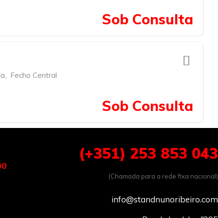
Sob Consulta
da
,
Fecho Central
Sob Consulta
(+351) 253 853 043
00
(Chamada para a rede fixa nacional)
info@standnunoribeiro.com