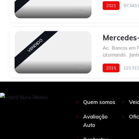
2021
97,543
21
Mercedes
VENDIDO
Ac
,
Bancos em P
c/comando
,
Jant
20
2015
123,51
Quem somos
Vei
Avaliação
Ofi
Auto