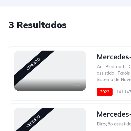
3
Resultados
Mercedes-
VENDIDO
Ac
,
Bluetooth
,
C
assistida
,
Faróis
Sistema de Nav
28
2022
141,14
Mercedes-
VENDIDO
Direção assistid