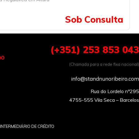
Sob Consulta
(+351) 253 853 043
00
(Chamada para a rede fixa nacional)
info@standnunoribeiro.com
Rua do Lordelo nº295

INTERMEDIÁRIO DE CRÉDITO