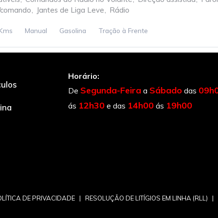
c/comando
,
Jantes de Liga Leve
,
Rádio
 Kms
Manual
Gasolina
Tração à Frente
Horário:
culos
Segunda-Feira
Sábado
09h
De
a
das
12h30
14h00
19h00
ás
e das
ás
cina
LÍTICA DE PRIVACIDADE
|
RESOLUÇÃO DE LITÍGIOS EM LINHA (RLL)
|