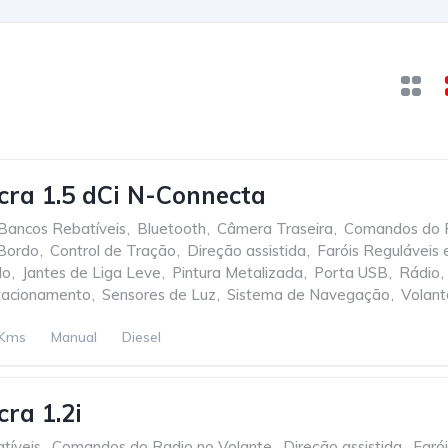
cra 1.5 dCi N-Connecta
Bancos Rebatíveis
,
Bluetooth
,
Câmera Traseira
,
Comandos do R
Bordo
,
Control de Tração
,
Direção assistida
,
Faróis Reguláveis 
do
,
Jantes de Liga Leve
,
Pintura Metalizada
,
Porta USB
,
Rádio
,
tacionamento
,
Sensores de Luz
,
Sistema de Navegação
,
Volant
 Kms
Manual
Diesel
cra 1.2i
tíveis
,
Comandos do Radio no Volante
,
Direção assistida
,
Faró