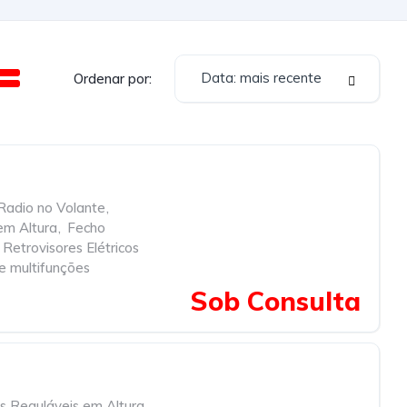
Data: mais recente
Ordenar por:
adio no Volante
,
em Altura
,
Fecho
Retrovisores Elétricos
e multifunções
Sob Consulta
is Reguláveis em Altura