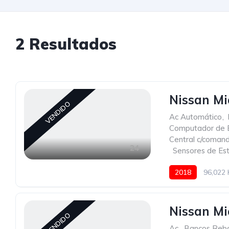
2
Resultados
Nissan Mi
VENDIDO
Ac Automático
,
Computador de 
Central c/coman
24
,
Sensores de Es
2018
96,022
Nissan Mi
VENDIDO
Ac
,
Bancos Reba