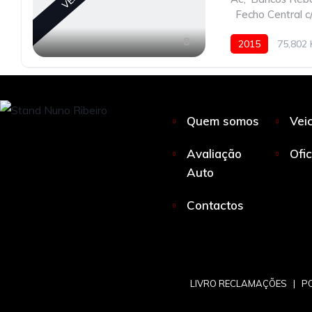
,
Fecho Central 
8
2015
75,802
Quem somos
Vei
Avaliação
Ofi
Auto
Contactos
LIVRO RECLAMAÇÕES
|
PO