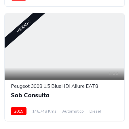
Híbrido (Gasolina)
VENDIDO
23
Peugeot 3008 1.5 BlueHDi Allure EAT8
Sob Consulta
2019
146,748 Kms
Automatico
Diesel
Tração à Frente