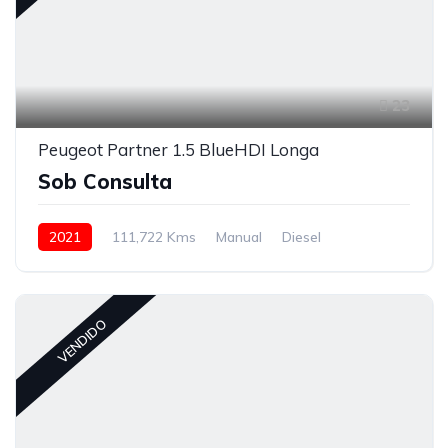
23
Peugeot Partner 1.5 BlueHDI Longa
Sob Consulta
2021
111,722 Kms
Manual
Diesel
Tração à Frente
VENDIDO