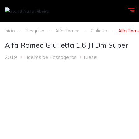
Início
Pesquisa
Alfa Romeo
Giulietta
Alfa Rome
Alfa Romeo Giulietta 1.6 JTDm Super
2019
Ligeiros de Passageiros
Diesel