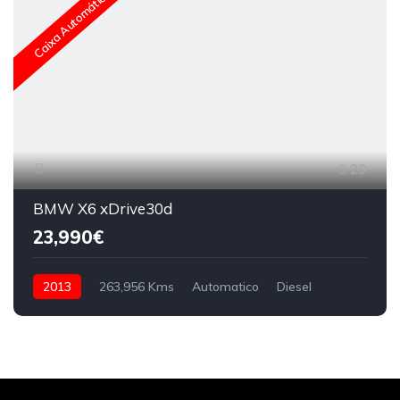
Caixa Automática
29
BMW X6 xDrive30d
23,990€
2013
263,956 Kms
Automatico
Diesel