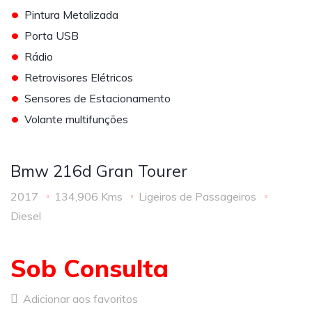
•
Pintura Metalizada
•
Porta USB
•
Rádio
•
Retrovisores Elétricos
•
Sensores de Estacionamento
•
Volante multifunções
Bmw 216d Gran Tourer
2017
134,906 Kms
Ligeiros de Passageiros
Diesel
Sob Consulta
Adicionar aos favoritos