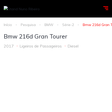
Início
Pesquisa
BMW
Série-2
Bmw 216d Gran T
Bmw 216d Gran Tourer
2017
Ligeiros de Passageiros
Diesel