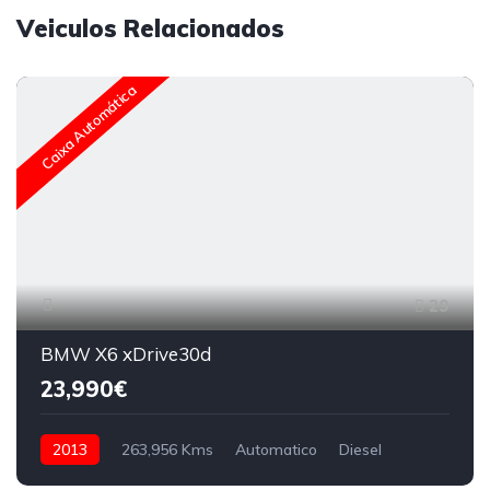
Veiculos Relacionados
Caixa Automática
29
BMW X6 xDrive30d
23,990€
2013
263,956 Kms
Automatico
Diesel