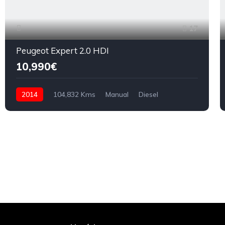
17
Peugeot Expert 2.0 HDI
10,990€
2014
104,832 Kms
Manual
Diesel