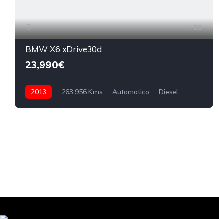
29
BMW X6 xDrive30d
23,990€
2013
263,956 Kms
Automatico
Diesel