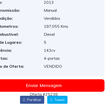
:
2013
nsmissão:
Manual
dição:
Vendidos
lometros:
197,055 Kms
bustivel:
Diesel
de Lugares:
5
ência:
143cv
tas:
4-portas
o de Oferta:
VENDIDO
Enviar Mensagem
Oferta #25238
Partilhar
Tweet