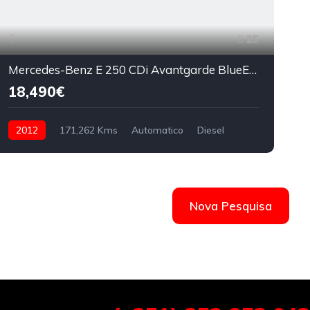
25
Mercedes-Benz E 250 CDi Avantgarde BlueEfficiency Auto
18,490€
2012
171,262 Kms
Automatico
Diesel
Nova Pesquisa