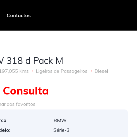
Contactos
 318 d Pack M
197,055 Kms
Ligeiros de Passageiros
Diesel
 Consulta
ar aos favoritos
ca:
BMW
elo:
Série-3