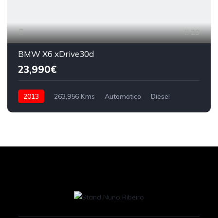
29
BMW X6 xDrive30d
23,990€
2013
263,956 Kms
Automatico
Diesel