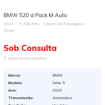
BMW 520 d Pack M Auto
2020
72,586 Kms
Ligeiros de Passageiros
Diesel
Sob Consulta
Adicionar aos favoritos
Marca:
BMW
Modelo:
Série-5
Ano:
2020
Transmissão:
Automatico