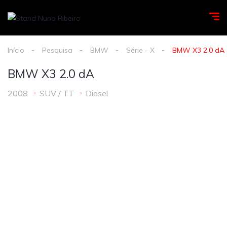
Início
Pesquisa
BMW
Série - X
BMW X3 2.0 dA
BMW X3 2.0 dA
2008
SUV / TT
Diesel