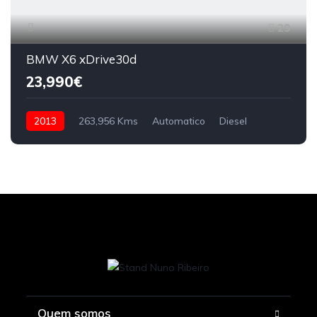
29
BMW X6 xDrive30d
23,990€
2013
263,956 Kms
Automatico
Diesel
Quem somos