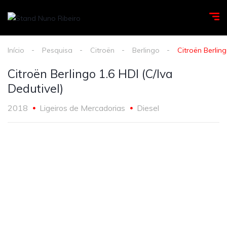
Início
Pesquisa
Citroën
Berlingo
Citroën Berling
Citroën Berlingo 1.6 HDI (C/Iva
Dedutivel)
2018
Ligeiros de Mercadorias
Diesel