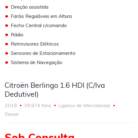
•
Direção assistida
•
Faróis Reguláveis em Altura
•
Fecho Central c/comando
•
Rádio
•
Retrovisores Elétricos
•
Sensores de Estacionamento
•
Sistema de Navegação
Citroën Berlingo 1.6 HDI (C/Iva
Dedutivel)
2018
39,974 Kms
Ligeiros de Mercadorias
Diesel
Sob Consulta