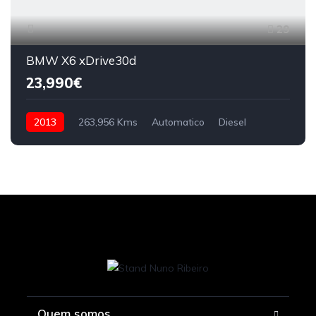
29
BMW X6 xDrive30d
23,990€
2013
263,956 Kms
Automatico
Diesel
Quem somos