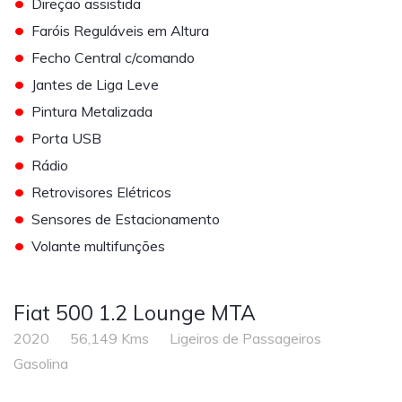
•
Direção assistida
•
Faróis Reguláveis em Altura
•
Fecho Central c/comando
•
Jantes de Liga Leve
•
Pintura Metalizada
•
Porta USB
•
Rádio
•
Retrovisores Elétricos
•
Sensores de Estacionamento
•
Volante multifunções
Fiat 500 1.2 Lounge MTA
2020
56,149 Kms
Ligeiros de Passageiros
Gasolina