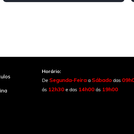
Horário:
culos
Segunda-Feira
Sábado
09h
De
a
das
12h30
14h00
19h00
ás
e das
ás
cina