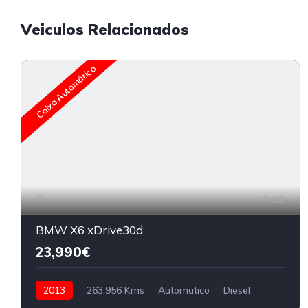
Veiculos Relacionados
Caixa Automática
29
BMW X6 xDrive30d
23,990€
2013
263,956 Kms
Automatico
Diesel