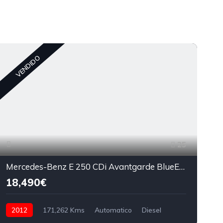
C
VENDIDO
25
Mercedes-Benz E 250 CDi Avantgarde BlueEfficiency Auto
18,490€
2012
171,262 Kms
Automatico
Diesel