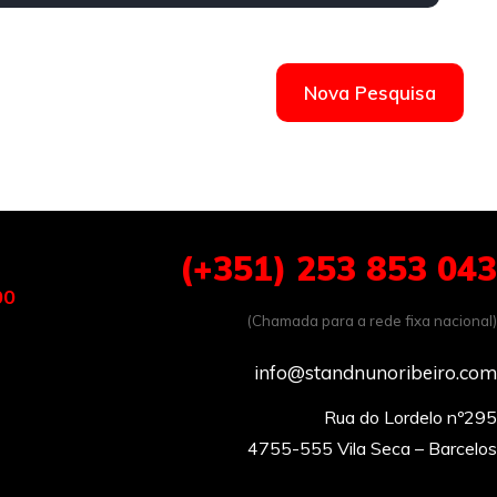
Nova Pesquisa
(+351) 253 853 043
00
(Chamada para a rede fixa nacional)
info@standnunoribeiro.com
Rua do Lordelo nº295
