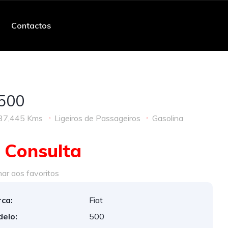
Contactos
 500
37,445 Kms
Ligeiros de Passageiros
Gasolina
 Consulta
ar aos favoritos
ca:
Fiat
elo:
500