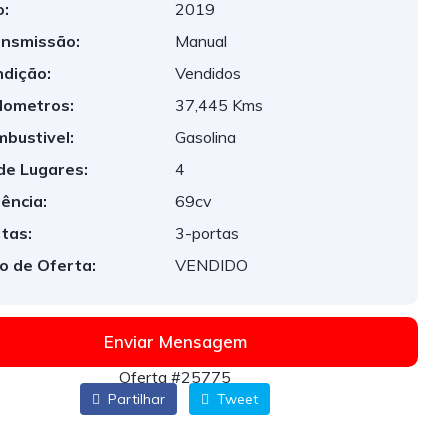
:
2019
nsmissão:
Manual
dição:
Vendidos
lometros:
37,445 Kms
bustivel:
Gasolina
de Lugares:
4
ência:
69cv
tas:
3-portas
o de Oferta:
VENDIDO
Enviar Mensagem
Oferta #25775
Partilhar
Tweet