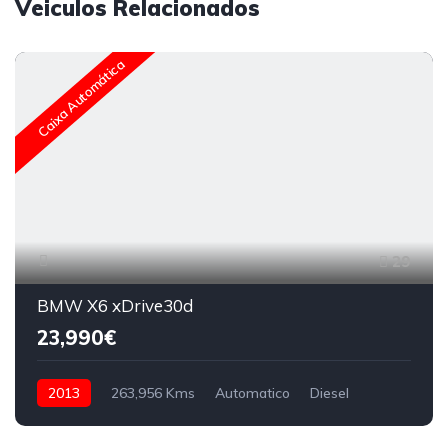
Veiculos Relacionados
Caixa Automática
29
BMW X6 xDrive30d
23,990€
2013
263,956 Kms
Automatico
Diesel