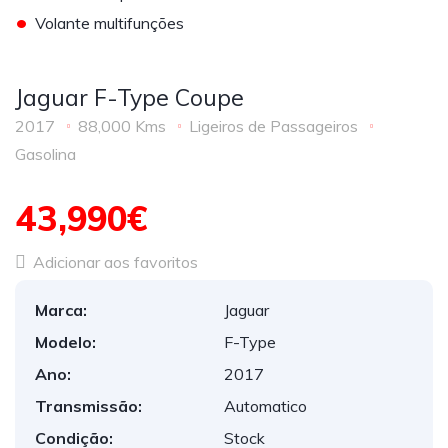
•
Volante multifunções
Jaguar F-Type Coupe
2017
88,000 Kms
Ligeiros de Passageiros
Gasolina
43,990€
Adicionar aos favoritos
Marca:
Jaguar
Modelo:
F-Type
Ano:
2017
Transmissão:
Automatico
Condição:
Stock