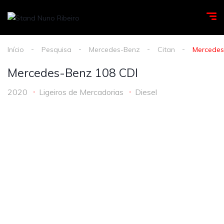
Início
Pesquisa
Mercedes-Benz
Citan
Mercedes
Mercedes-Benz 108 CDI
2020
Ligeiros de Mercadorias
Diesel