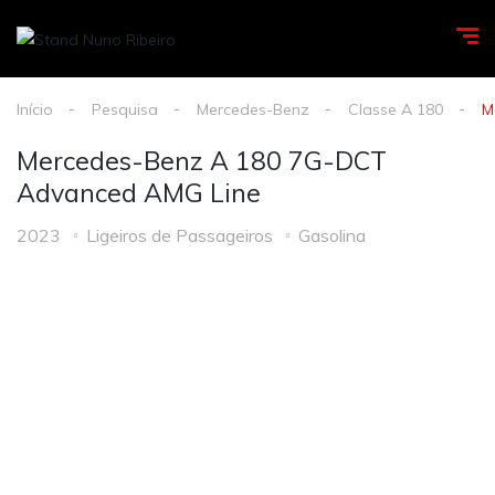
Início
Pesquisa
Mercedes-Benz
Classe A 180
M
Mercedes-Benz A 180 7G-DCT
Advanced AMG Line
2023
Ligeiros de Passageiros
Gasolina