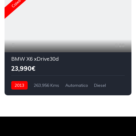
29
BMW X6 xDrive30d
23,990€
2013
263,956 Kms
Automatico
Diesel