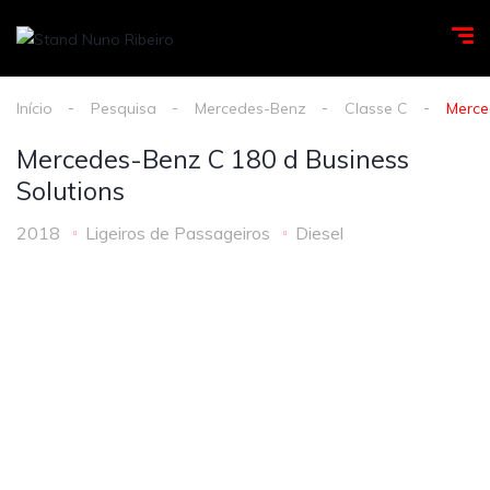
Início
Pesquisa
Mercedes-Benz
Classe C
Merce
Mercedes-Benz C 180 d Business
Solutions
2018
Ligeiros de Passageiros
Diesel