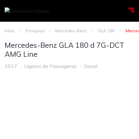
Início
Pesquisa
Mercedes-Benz
GLA 180
Merce
Mercedes-Benz GLA 180 d 7G-DCT
AMG Line
2017
Ligeiros de Passageiros
Diesel