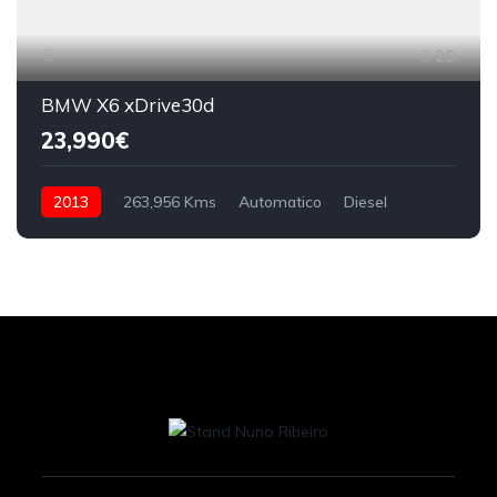
29
BMW X6 xDrive30d
23,990€
2013
263,956 Kms
Automatico
Diesel