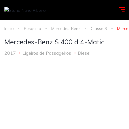
Início
Pesquisa
Mercedes-Benz
Classe S
Merce
Mercedes-Benz S 400 d 4-Matic
2017
Ligeiros de Passageiros
Diesel