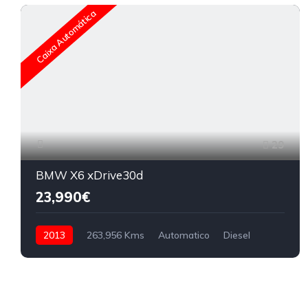
Caixa Automática
29
BMW X6 xDrive30d
23,990€
2013
263,956 Kms
Automatico
Diesel