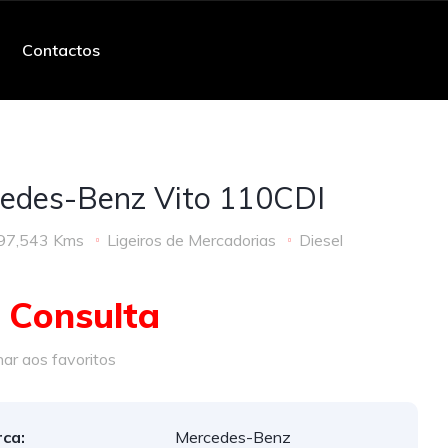
Contactos
edes-Benz Vito 110CDI
97,543 Kms
Ligeiros de Mercadorias
Diesel
 Consulta
ar aos favoritos
ca:
Mercedes-Benz