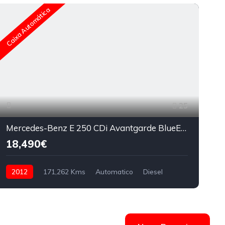
Caixa Automática
C
25
Mercedes-Benz E 250 CDi Avantgarde BlueEfficiency Auto
18,490€
2012
171,262 Kms
Automatico
Diesel