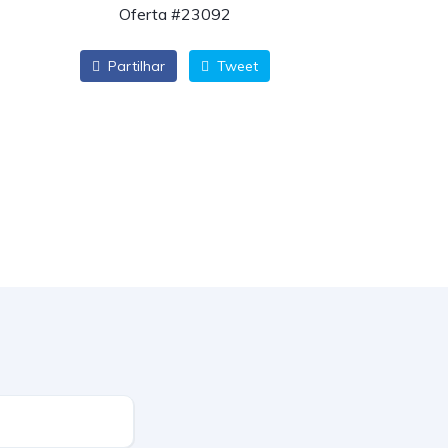
Oferta #23092
Partilhar
Tweet