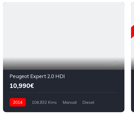
17
Peugeot Expert 2.0 HDI
10,990€
2014
104,832 Kms
Manual
Diesel