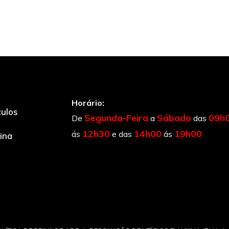
Horário:
culos
Segunda-Feira
Sábado
09h
De
a
das
12h30
14h00
19h00
ás
e das
ás
cina