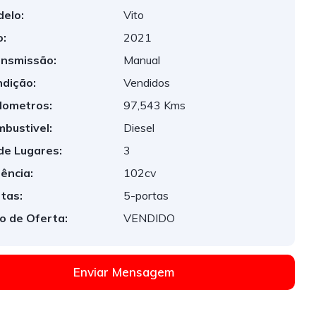
elo:
Vito
:
2021
nsmissão:
Manual
dição:
Vendidos
lometros:
97,543 Kms
bustivel:
Diesel
de Lugares:
3
ência:
102cv
tas:
5-portas
o de Oferta:
VENDIDO
Enviar Mensagem