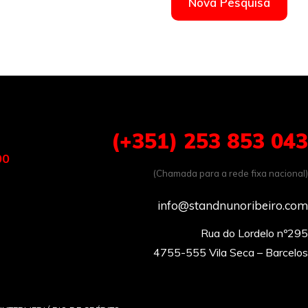
Nova Pesquisa
(+351) 253 853 043
00
(Chamada para a rede fixa nacional)
info@standnunoribeiro.com
Rua do Lordelo nº295
