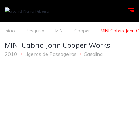
Início
Pesquisa
MINI
Cooper
MINI Cabrio John
MINI Cabrio John Cooper Works
2010
Ligeiros de Passageiros
Gasolina