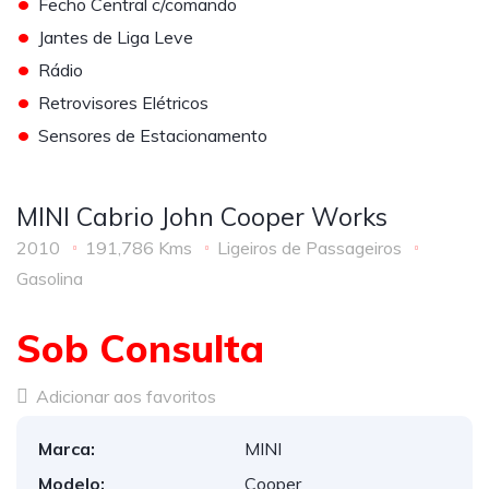
•
Fecho Central c/comando
•
Jantes de Liga Leve
•
Rádio
•
Retrovisores Elétricos
•
Sensores de Estacionamento
MINI Cabrio John Cooper Works
2010
191,786 Kms
Ligeiros de Passageiros
Gasolina
Sob Consulta
Adicionar aos favoritos
Marca:
MINI
Modelo:
Cooper