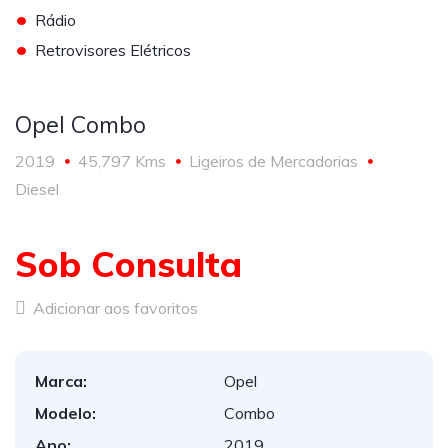
•
Rádio
•
Retrovisores Elétricos
Opel Combo
2019
45,797 Kms
Ligeiros de Mercadorias
Diesel
Sob Consulta
Adicionar aos favoritos
Marca:
Opel
Modelo:
Combo
Ano:
2019