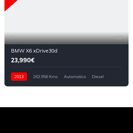
29
BMW X6 xDrive30d
23,990€
2013
263,956 Kms
Automatico
Diesel