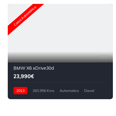
Caixa Automática
29
BMW X6 xDrive30d
23,990€
2013
263,956 Kms
Automatico
Diesel