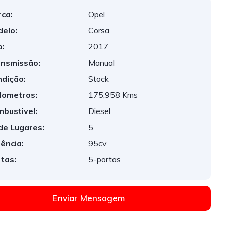
ca:
Opel
elo:
Corsa
:
2017
nsmissão:
Manual
dição:
Stock
lometros:
175,958 Kms
bustivel:
Diesel
de Lugares:
5
ência:
95cv
tas:
5-portas
Enviar Mensagem