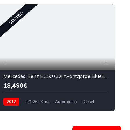
C
VENDIDO
25
Mercedes-Benz E 250 CDi Avantgarde BlueEfficiency Auto
18,490€
2012
171,262 Kms
Automatico
Diesel