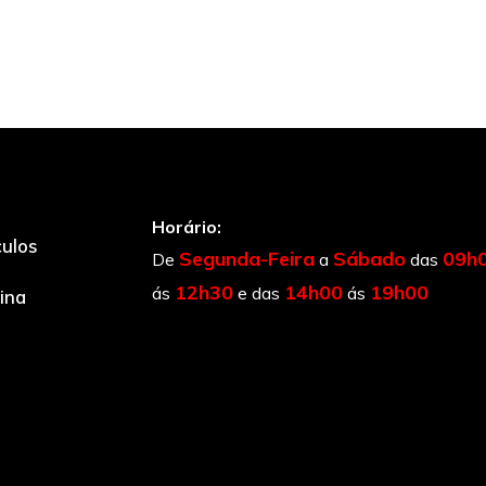
Horário:
culos
Segunda-Feira
Sábado
09h
De
a
das
12h30
14h00
19h00
ás
e das
ás
cina