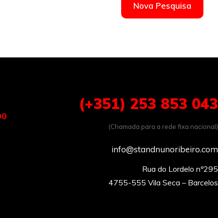
Nova Pesquisa
(+351) 253 853 043
00
(Chamada para a rede fixa nacional)
info@standnunoribeiro.com
Rua do Lordelo nº295
