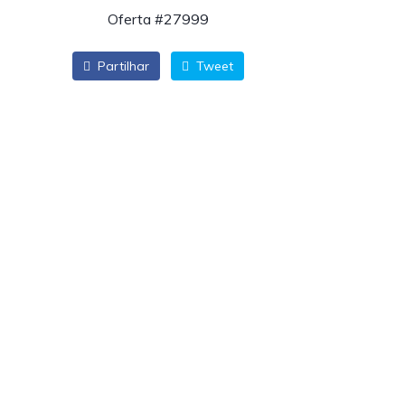
Oferta #27999
Partilhar
Tweet