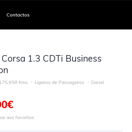
Contactos
 Corsa 1.3 CDTi Business
ion
175,958 Kms
Ligeiros de Passageiros
Diesel
90€
ar aos favoritos