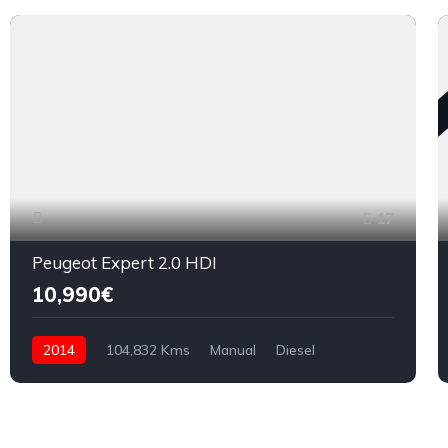
17
Peugeot Expert 2.0 HDI
10,990€
2014
104,832 Kms
Manual
Diesel