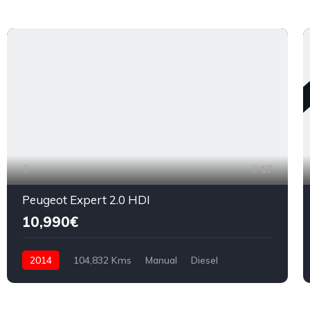
17
Peugeot Expert 2.0 HDI
10,990€
2014
104,832 Kms
Manual
Diesel