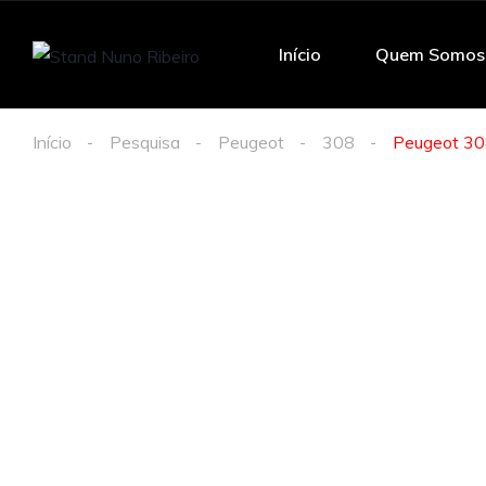
Início
Quem Somos
Início
Pesquisa
Peugeot
308
Peugeot 308