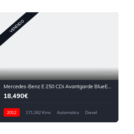
C
VENDIDO
25
Mercedes-Benz E 250 CDi Avantgarde BlueEfficiency Auto
18,490€
2012
171,262 Kms
Automatico
Diesel