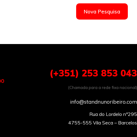
Nova Pesquisa
(+351) 253 853 043
00
(Chamada para a rede fixa nacional)
info@standnunoribeiro.com
Rua do Lordelo nº295
