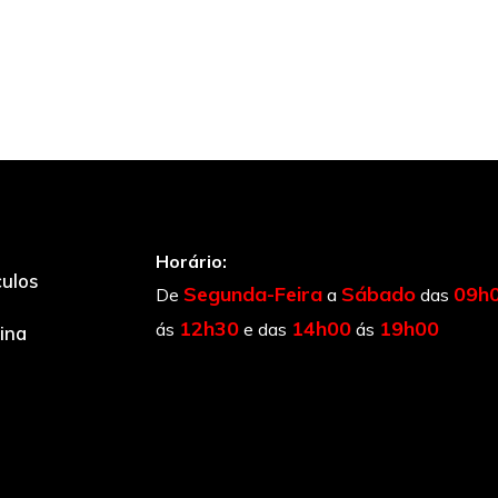
Horário:
culos
Segunda-Feira
Sábado
09h
De
a
das
12h30
14h00
19h00
ás
e das
ás
cina