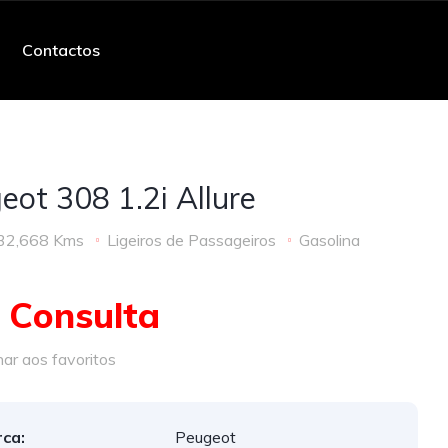
Contactos
eot 308 1.2i Allure
32,668 Kms
Ligeiros de Passageiros
Gasolina
 Consulta
ar aos favoritos
ca:
Peugeot