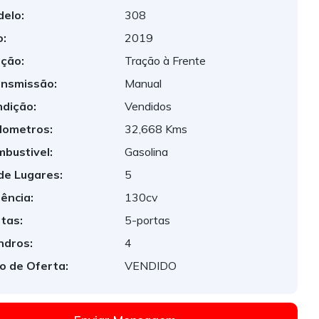
elo:
308
:
2019
ção:
Tração à Frente
nsmissão:
Manual
dição:
Vendidos
lometros:
32,668 Kms
bustivel:
Gasolina
de Lugares:
5
ência:
130cv
tas:
5-portas
indros:
4
o de Oferta:
VENDIDO