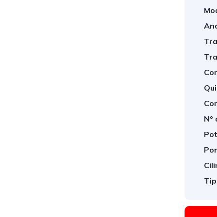
Mod
Ano
Tra
Tra
Con
Qui
Com
Nº 
Pot
Por
Cil
Tip