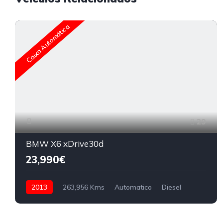
Caixa Automática
29
BMW X6 xDrive30d
23,990€
2013
263,956 Kms
Automatico
Diesel