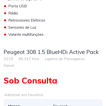
•
Porta USB
•
Rádio
•
Retrovisores Elétricos
•
Sensores de Luz
•
Volante multifunções
Peugeot 308 1.5 BlueHDi Active Pack
2019
86,347 Kms
Ligeiros de Passageiros
Diesel
Sob Consulta
Adicionar aos favoritos