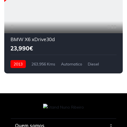
29
BMW X6 xDrive30d
23,990€
2013
263,956 Kms
Automatico
Diesel
Quem somos