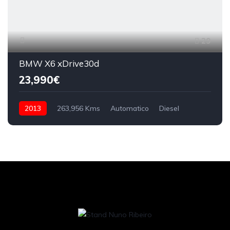
29
BMW X6 xDrive30d
23,990€
2013
263,956 Kms
Automatico
Diesel