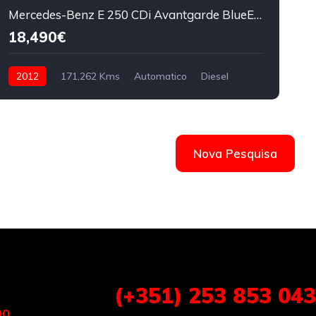
Mercedes-Benz E 250 CDi Avantgarde BlueEfficiency Auto
18,490€
2012
171,262 Kms
Automatico
Diesel
Nova Pesquisa
(+351) 253 853 043
00