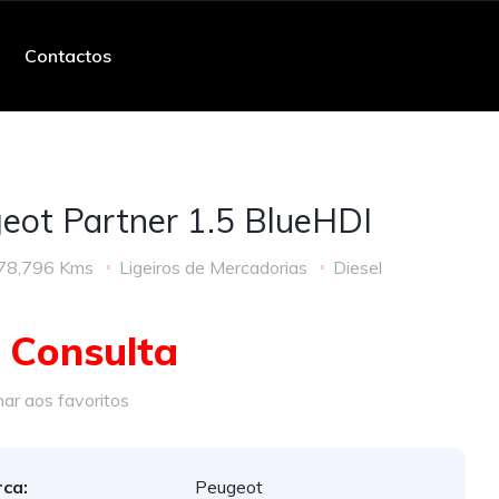
Contactos
eot Partner 1.5 BlueHDI
78,796 Kms
Ligeiros de Mercadorias
Diesel
 Consulta
ar aos favoritos
ca:
Peugeot