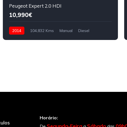
Peugeot Expert 2.0 HDI
10,990€
2014
104,832 Kms
Manual
Diesel
Horário:
culos
Segunda-Feira
Sábado
09h
De
a
das