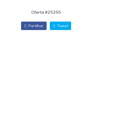
Oferta #25355
Partilhar
Tweet