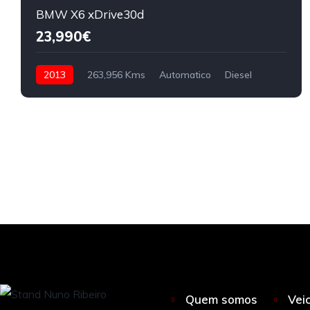
BMW X6 xDrive30d
23,990€
2013
263,956 Kms
Automatico
Diesel
Quem somos
Vei