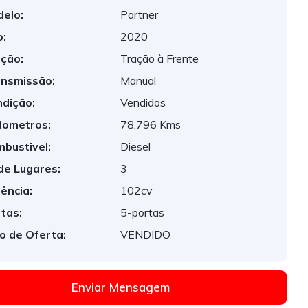
elo:
Partner
:
2020
ção:
Tração à Frente
nsmissão:
Manual
dição:
Vendidos
lometros:
78,796 Kms
bustivel:
Diesel
de Lugares:
3
ência:
102cv
tas:
5-portas
o de Oferta:
VENDIDO
Enviar Mensagem