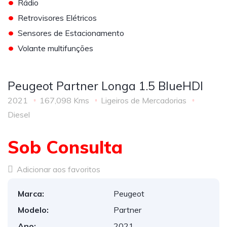
•
Rádio
•
Retrovisores Elétricos
•
Sensores de Estacionamento
•
Volante multifunções
Peugeot Partner Longa 1.5 BlueHDI
2021
167,098 Kms
Ligeiros de Mercadorias
Diesel
Sob Consulta
Adicionar aos favoritos
Marca:
Peugeot
Modelo:
Partner
Ano:
2021