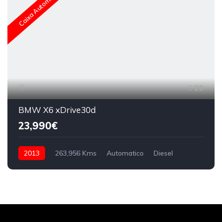
Caixa Automática
29
BMW X6 xDrive30d
23,990€
2013
263,956 Kms
Automatico
Diesel