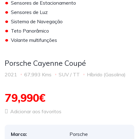
•
Sensores de Estacionamento
•
Sensores de Luz
•
Sistema de Navegação
•
Teto Panorâmico
•
Volante multifunções
Porsche Cayenne Coupé
2021
67,993 Kms
SUV / TT
Híbrido (Gasolina)
79,990€
Adicionar aos favoritos
Marca:
Porsche