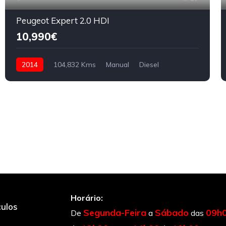
Peugeot Expert 2.0 HDI
10,990€
2014
104,832 Kms
Manual
Diesel
Horário:
culos
Segunda-Feira
Sábado
09h
De
a
das