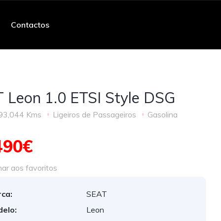
Contactos
 Leon 1.0 ETSI Style DSG
93,044 Kms
Ligeiros de Passageiros
Gasolina
490€
ar aos favoritos
ca:
SEAT
elo:
Leon