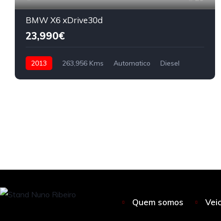
BMW X6 xDrive30d
23,990€
2013
263,956 Kms
Automatico
Diesel
Quem somos
Vei