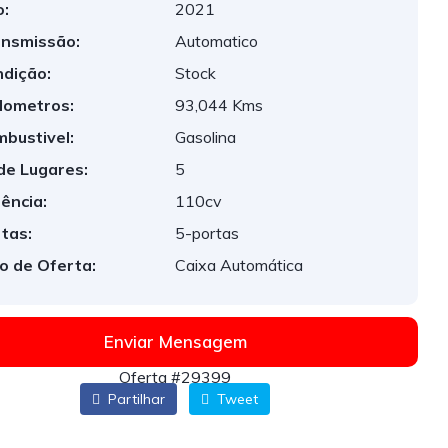
:
2021
nsmissão:
Automatico
dição:
Stock
lometros:
93,044 Kms
bustivel:
Gasolina
de Lugares:
5
ência:
110cv
tas:
5-portas
o de Oferta:
Caixa Automática
Enviar Mensagem
Oferta #29399
Partilhar
Tweet