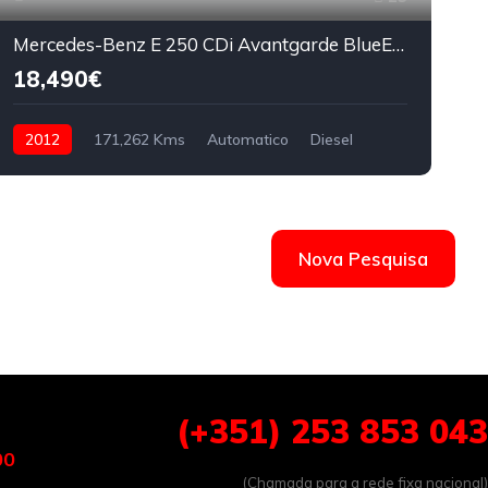
Mercedes-Benz E 250 CDi Avantgarde BlueEfficiency Auto
18,490€
2012
171,262 Kms
Automatico
Diesel
Nova Pesquisa
(+351) 253 853 043
00
(Chamada para a rede fixa nacional)