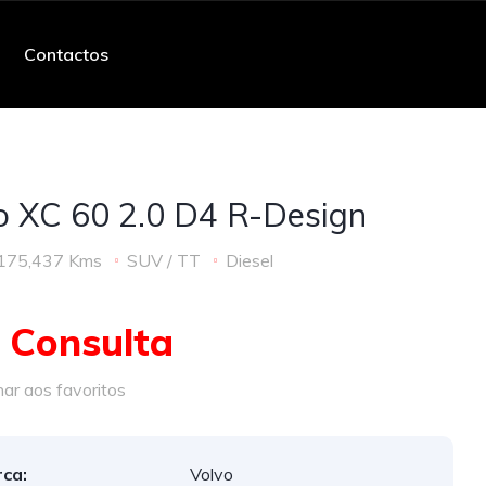
Contactos
o XC 60 2.0 D4 R-Design
175,437 Kms
SUV / TT
Diesel
 Consulta
ar aos favoritos
ca:
Volvo