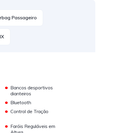
rbag Passageiro
IX
•
Bancos desportivos
dianteiros
•
Bluetooth
•
Control de Tração
•
Faróis Reguláveis em
Altura