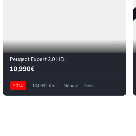
17
Peugeot Expert 2.0 HDI
10,990€
2014
104,832 Kms
Manual
Diesel