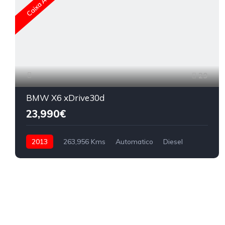
29
BMW X6 xDrive30d
23,990€
2013
263,956 Kms
Automatico
Diesel