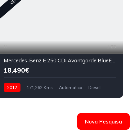
25
Mercedes-Benz E 250 CDi Avantgarde BlueEfficiency Auto
18,490€
2012
171,262 Kms
Automatico
Diesel
Nova Pesquisa