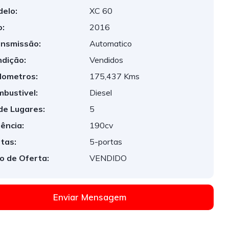
elo:
XC 60
:
2016
nsmissão:
Automatico
dição:
Vendidos
lometros:
175,437 Kms
bustivel:
Diesel
de Lugares:
5
ência:
190cv
tas:
5-portas
o de Oferta:
VENDIDO
Enviar Mensagem