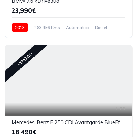
BMW X6 xDrive30d
23,990€
2013
263,956 Kms
Automatico
Diesel
VENDIDO
25
Mercedes-Benz E 250 CDi Avantgarde BlueEfficiency Auto
18,490€