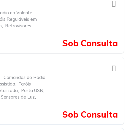
dio no Volante
,
óis Reguláveis em
o
,
Retrovisores
Sob Consulta
h
,
Comandos do Radio
ssistida
,
Faróis
etalizada
,
Porta USB
,
Sensores de Luz
,
Sob Consulta