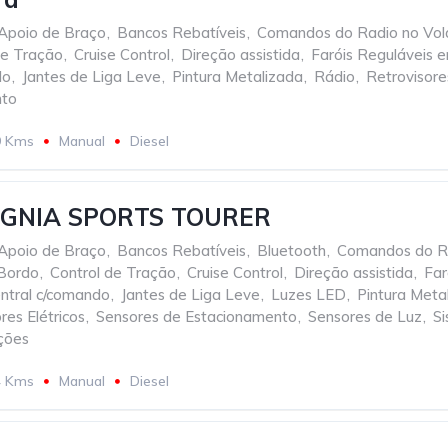
Apoio de Braço
,
Bancos Rebatíveis
,
Comandos do Radio no Vol
de Tração
,
Cruise Control
,
Direção assistida
,
Faróis Reguláveis e
do
,
Jantes de Liga Leve
,
Pintura Metalizada
,
Rádio
,
Retrovisores
nto
9 Kms
Manual
Diesel
IGNIA SPORTS TOURER
Apoio de Braço
,
Bancos Rebatíveis
,
Bluetooth
,
Comandos do Ra
Bordo
,
Control de Tração
,
Cruise Control
,
Direção assistida
,
Far
ntral c/comando
,
Jantes de Liga Leve
,
Luzes LED
,
Pintura Meta
res Elétricos
,
Sensores de Estacionamento
,
Sensores de Luz
,
S
ções
4 Kms
Manual
Diesel