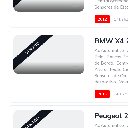
Central c/coman
25
Sensores de Est
2012
171,26
BMW X4 2
VENDIDO
Ac Automático
,
Pele
,
Bancos Re
de Bordo
,
Contr
36
Altura
,
Fecho Ce
Sensores de Chu
desportivo
,
Vola
2016
148,57
Peugeot 2
VENDIDO
Ac Automático
,