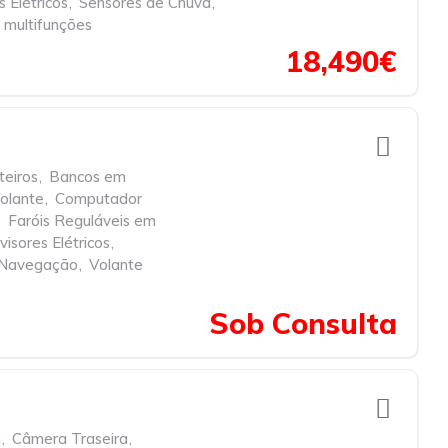
 Elétricos
,
Sensores de Chuva
,
 multifunções
18,490€
teiros
,
Bancos em
olante
,
Computador
,
Faróis Reguláveis em
visores Elétricos
,
 Navegação
,
Volante
Sob Consulta
h
,
Câmera Traseira
,