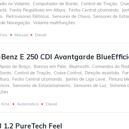
dio no Volante
,
Computador de Bordo
,
Control de Tração
,
Crui
ctil
,
Faróis Reguláveis em Altura
,
Fecho Central c/comando
,
Jan
io
,
Retrovisores Elétricos
,
Sensores de Chuva
,
Sensores de Esta
 de Navegação
,
Volante multifunções
 Kms
Manual
Diesel
Benz E 250 CDI Avantgarde BlueEffici
Apoio de Braço
,
Bancos em Pele
,
Bluetooth
,
Comandos do Radi
Bordo
,
Control de Tração
,
Cruise Control
,
Direção assistida
,
Far
ltura
,
Fecho Central c/comando
,
Jantes de Liga Leve
,
Pintura M
ricos
,
Sensores de Estacionamento
,
Sensores de Luz
,
Sistema 
ções
2 Kms
Automatico
Diesel
3 1.2 PureTech Feel