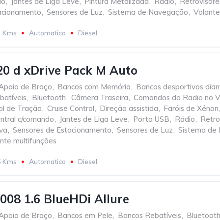
do
,
Jantes de Liga Leve
,
Pintura Metalizada
,
Rádio
,
Retrovisores
acionamento
,
Sensores de Luz
,
Sistema de Navegação
,
Volante
2 Kms
Automatico
Diesel
0 d xDrive Pack M Auto
Apoio de Braço
,
Bancos com Memória
,
Bancos desportivos dian
batíveis
,
Bluetooth
,
Câmera Traseira
,
Comandos do Radio no V
ol de Tração
,
Cruise Control
,
Direção assistida
,
Faróis de Xénon
ntral c/comando
,
Jantes de Liga Leve
,
Porta USB
,
Rádio
,
Retro
va
,
Sensores de Estacionamento
,
Sensores de Luz
,
Sistema de
nte multifunções
5 Kms
Automatico
Diesel
008 1.6 BlueHDi Allure
Apoio de Braço
,
Bancos em Pele
,
Bancos Rebatíveis
,
Bluetoot