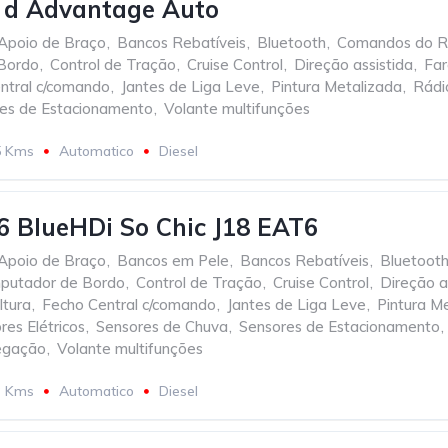
d Advantage Auto
Apoio de Braço
,
Bancos Rebatíveis
,
Bluetooth
,
Comandos do Ra
Bordo
,
Control de Tração
,
Cruise Control
,
Direção assistida
,
Far
ntral c/comando
,
Jantes de Liga Leve
,
Pintura Metalizada
,
Rádi
es de Estacionamento
,
Volante multifunções
5 Kms
Automatico
Diesel
6 BlueHDi So Chic J18 EAT6
Apoio de Braço
,
Bancos em Pele
,
Bancos Rebatíveis
,
Bluetoot
putador de Bordo
,
Control de Tração
,
Cruise Control
,
Direção a
ltura
,
Fecho Central c/comando
,
Jantes de Liga Leve
,
Pintura M
res Elétricos
,
Sensores de Chuva
,
Sensores de Estacionamento
,
egação
,
Volante multifunções
3 Kms
Automatico
Diesel