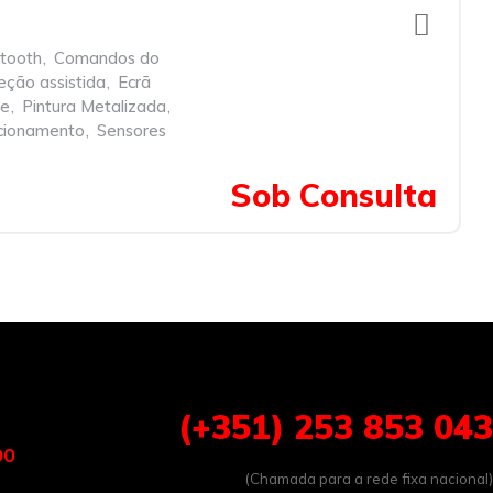
tooth
,
Comandos do
eção assistida
,
Ecrã
ve
,
Pintura Metalizada
,
cionamento
,
Sensores
Sob Consulta
(+351) 253 853 043
00
(Chamada para a rede fixa nacional)