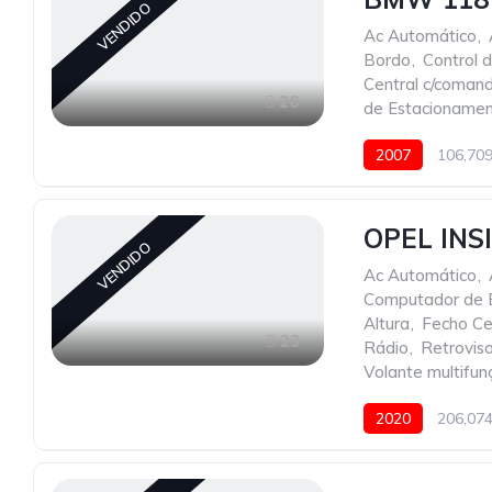
VENDIDO
Ac Automático
,
Bordo
,
Control 
Central c/coman
26
de Estacioname
2007
106,70
OPEL INS
VENDIDO
Ac Automático
,
Computador de 
Altura
,
Fecho Ce
23
Rádio
,
Retroviso
Volante multifun
2020
206,07