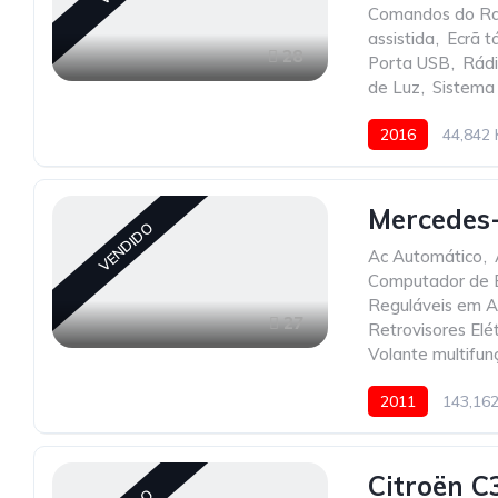
Comandos do Ra
assistida
,
Ecrã tá
28
Porta USB
,
Rád
de Luz
,
Sistema
2016
44,842
Mercedes-
VENDIDO
Ac Automático
,
Computador de 
Reguláveis em A
27
Retrovisores Elét
Volante multifun
2011
143,16
Citroën C