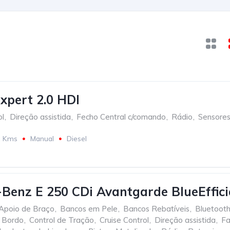
xpert 2.0 HDI
ol
,
Direção assistida
,
Fecho Central c/comando
,
Rádio
,
Sensores
2 Kms
Manual
Diesel
Benz E 250 CDi Avantgarde BlueEffic
Apoio de Braço
,
Bancos em Pele
,
Bancos Rebatíveis
,
Bluetoot
 Bordo
,
Control de Tração
,
Cruise Control
,
Direção assistida
,
Fa