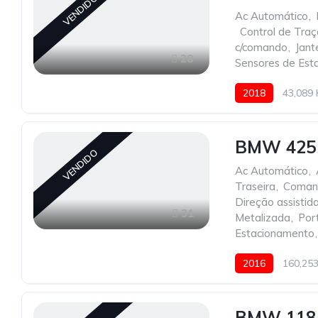
VENDIDO
Ac Automático
,
,
Control de Tra
c/comando
,
Jant
28
Sensores de Est
2018
43,089
BMW 425 
VENDIDO
Ac Automático
,
Traseira
,
Comand
Direção assistid
31
Metalizada
,
Por
Estacionamento
,
2016
160,25
BMW 118