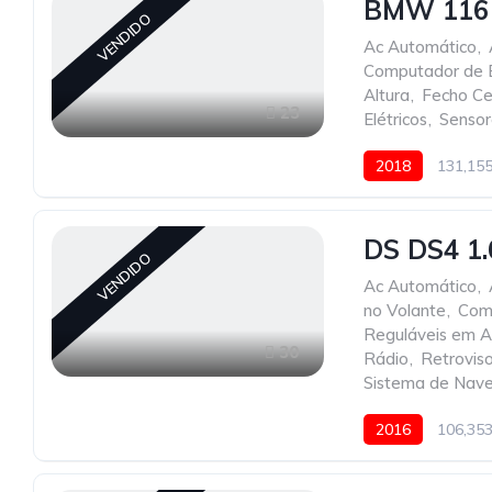
BMW 116 
VENDIDO
Ac Automático
,
Computador de 
Altura
,
Fecho Ce
23
Elétricos
,
Sensor
2018
131,15
DS DS4 1.
VENDIDO
Ac Automático
,
no Volante
,
Com
Reguláveis em A
30
Rádio
,
Retroviso
Sistema de Nav
2016
106,35