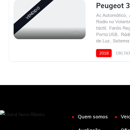
Peugeot 3
VENDIDO
Ac Automático
,
Radio no Volant
táctil
,
Faróis Reg
23
Porta USB
,
Rád
de Luz
,
Sistema
2018
190,74
Quem somos
Vei