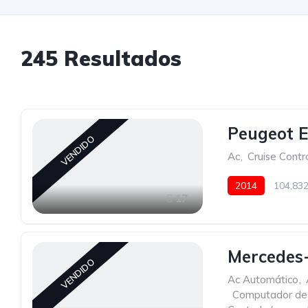
245
Resultados
Peugeot E
VENDIDO
Ac
,
Cruise Contr
2014
104,83
17
Mercedes-
VENDIDO
Ac Automático
,
,
Computador de