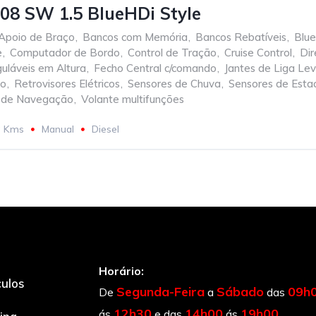
08 SW 1.5 BlueHDi Style
Apoio de Braço
,
Bancos com Memória
,
Bancos Rebatíveis
,
Blue
e
,
Computador de Bordo
,
Control de Tração
,
Cruise Control
,
Dir
uláveis em Altura
,
Fecho Central c/comando
,
Jantes de Liga Le
io
,
Retrovisores Elétricos
,
Sensores de Chuva
,
Sensores de Esta
 de Navegação
,
Volante multifunções
3 Kms
Manual
Diesel
Horário:
culos
Segunda-Feira
Sábado
09h
De
a
das
12h30
14h00
19h00
ás
e das
ás