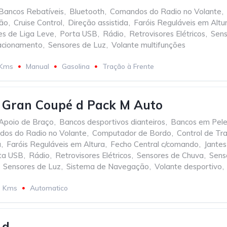
Bancos Rebatíveis
,
Bluetooth
,
Comandos do Radio no Volante
,
ção
,
Cruise Control
,
Direção assistida
,
Faróis Reguláveis em Altu
es de Liga Leve
,
Porta USB
,
Rádio
,
Retrovisores Elétricos
,
Sens
acionamento
,
Sensores de Luz
,
Volante multifunções
 Kms
Manual
Gasolina
Tração à Frente
Gran Coupé d Pack M Auto
Apoio de Braço
,
Bancos desportivos dianteiros
,
Bancos em Pel
os do Radio no Volante
,
Computador de Bordo
,
Control de Tr
a
,
Faróis Reguláveis em Altura
,
Fecho Central c/comando
,
Jantes
ta USB
,
Rádio
,
Retrovisores Elétricos
,
Sensores de Chuva
,
Sens
Sensores de Luz
,
Sistema de Navegação
,
Volante desportivo
,
3 Kms
Automatico
 d