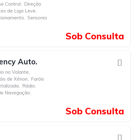
se Control
,
Direção
tes de Liga Leve
,
cionamento
,
Sensores
Sob Consulta
ency Auto.
o no Volante
,
óis de Xénon
,
Faróis
etalizada
,
Rádio
,
de Navegação
,
Sob Consulta