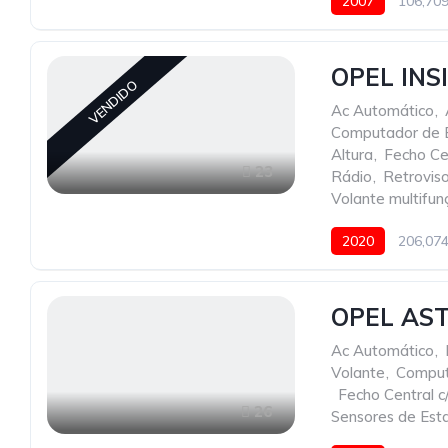
2007
106,70
OPEL INS
VENDIDO
Ac Automático
,
Computador de 
Altura
,
Fecho Ce
23
Rádio
,
Retroviso
Volante multifun
2020
206,07
OPEL AST
Ac Automático
,
Volante
,
Comput
,
Fecho Central 
26
Sensores de Est