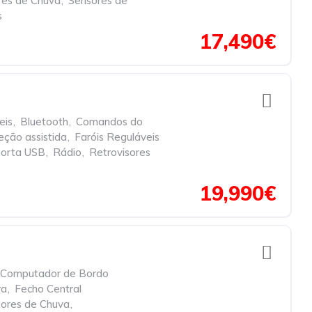
res de Chuva
,
Sensores de
s
17,490€
eis
,
Bluetooth
,
Comandos do
eção assistida
,
Faróis Reguláveis
orta USB
,
Rádio
,
Retrovisores
19,990€
Computador de Bordo
ra
,
Fecho Central
ores de Chuva
,