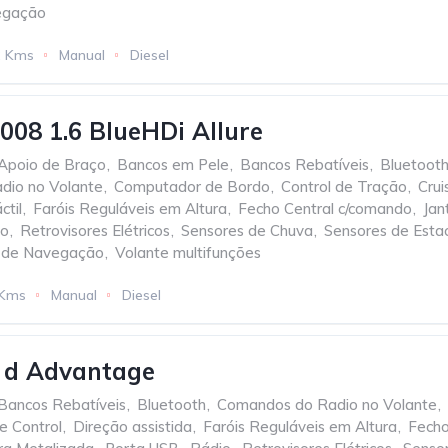
egação
2 Kms
Manual
Diesel
008 1.6 BlueHDi Allure
Apoio de Braço
,
Bancos em Pele
,
Bancos Rebatíveis
,
Bluetoot
dio no Volante
,
Computador de Bordo
,
Control de Tração
,
Crui
ctil
,
Faróis Reguláveis em Altura
,
Fecho Central c/comando
,
Jan
io
,
Retrovisores Elétricos
,
Sensores de Chuva
,
Sensores de Esta
 de Navegação
,
Volante multifunções
 Kms
Manual
Diesel
d Advantage
Bancos Rebatíveis
,
Bluetooth
,
Comandos do Radio no Volante
,
se Control
,
Direção assistida
,
Faróis Reguláveis em Altura
,
Fecho