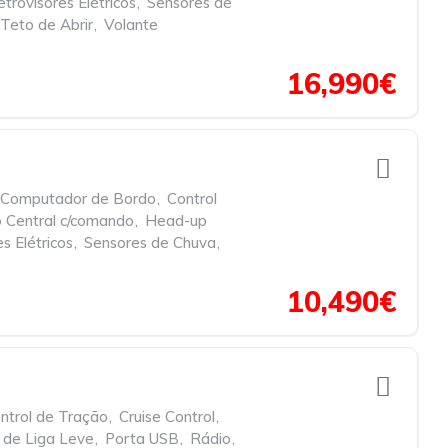
trovisores Elétricos
,
Sensores de
Teto de Abrir
,
Volante
16,990€
Computador de Bordo
,
Control
 Central c/comando
,
Head-up
s Elétricos
,
Sensores de Chuva
,
10,490€
ntrol de Tração
,
Cruise Control
,
 de Liga Leve
,
Porta USB
,
Rádio
,