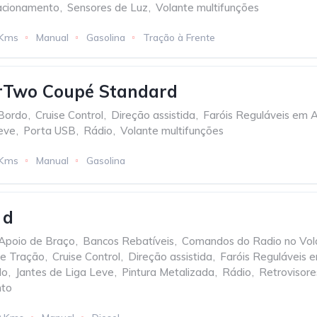
acionamento
,
Sensores de Luz
,
Volante multifunções
 Kms
Manual
Gasolina
Tração à Frente
rTwo Coupé Standard
Bordo
,
Cruise Control
,
Direção assistida
,
Faróis Reguláveis em A
Leve
,
Porta USB
,
Rádio
,
Volante multifunções
 Kms
Manual
Gasolina
 d
Apoio de Braço
,
Bancos Rebatíveis
,
Comandos do Radio no Vol
de Tração
,
Cruise Control
,
Direção assistida
,
Faróis Reguláveis e
do
,
Jantes de Liga Leve
,
Pintura Metalizada
,
Rádio
,
Retrovisores
nto