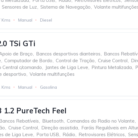
ra Metalizada
,
Porta USB
,
Rádio
,
Retrovisores Elétricos
,
Senso
Sensores de Luz
,
Sistema de Navegação
,
Volante multifunçõe
7 Kms
Manual
Diesel
.0 TSi GTi
Apoio de Braço
,
Bancos desportivos dianteiros
,
Bancos Rebatív
e
,
Computador de Bordo
,
Control de Tração
,
Cruise Control
,
Dir
 Central c/comando
,
Jantes de Liga Leve
,
Pintura Metalizada
,
P
e desportivo
,
Volante multifunções
1 Kms
Manual
Gasolina
3 1.2 PureTech Feel
Bancos Rebatíveis
,
Bluetooth
,
Comandos do Radio no Volante
,
ção
,
Cruise Control
,
Direção assistida
,
Faróis Reguláveis em Altu
es de Liga Leve
,
Porta USB
,
Rádio
,
Retrovisores Elétricos
,
Sens