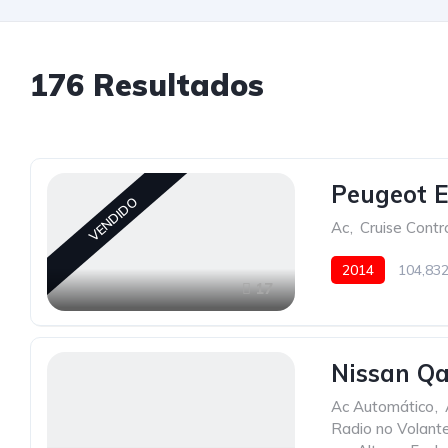
176
Resultados
Peugeot E
VENDIDO
Ac
,
Cruise Contr
2014
104,83
17
Nissan Qa
Ac Automático
,
Radio no Volant