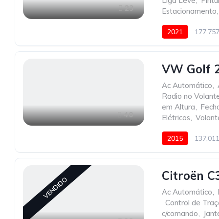
Liga Leve
,
Pintu
23
Estacionamento
,
2021
177,75
VW Golf 2
Ac Automático
,
Radio no Volant
em Altura
,
Fecho
40
Elétricos
,
Volant
2015
137,01
Citroën C
VENDIDO
Ac Automático
,
,
Control de Tra
c/comando
,
Jant