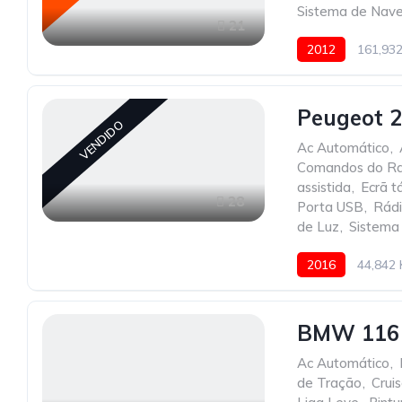
Sistema de Nav
21
2012
161,93
Peugeot 2
VENDIDO
Ac Automático
,
Comandos do Ra
assistida
,
Ecrã tá
28
Porta USB
,
Rád
de Luz
,
Sistema
2016
44,842
BMW 116 
Ac Automático
,
de Tração
,
Crui