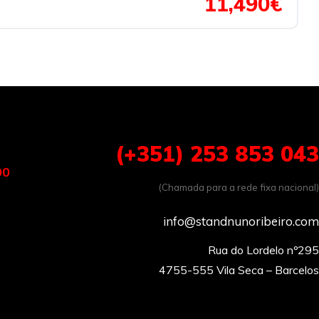
11,490€
(+351) 253 853 043
00
(Chamada para a rede fixa nacional)
info@standnunoribeiro.com
Rua do Lordelo nº295
