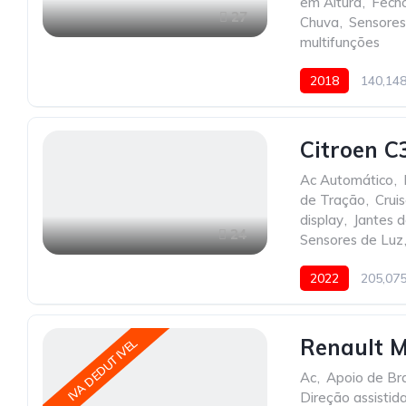
em Altura
,
Fecho
27
Chuva
,
Sensores
multifunções
2018
140,14
Citroen C
Ac Automático
,
de Tração
,
Crui
display
,
Jantes 
24
Sensores de Luz
2022
205,07
Renault 
IVA DEDUTIVEL
Ac
,
Apoio de Br
Direção assistid