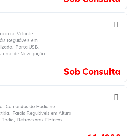
dio no Volante
,
óis Reguláveis em
lizada
,
Porta USB
,
istema de Navegação
,
Sob Consulta
ra
,
Comandos do Radio no
stida
,
Faróis Reguláveis em Altura
Rádio
,
Retrovisores Elétricos
,