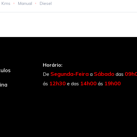
2 Kms
Manual
Diesel
Horário:
culos
Segunda-Feira
Sábado
09h
De
a
das
12h30
14h00
19h00
ás
e das
ás
cina