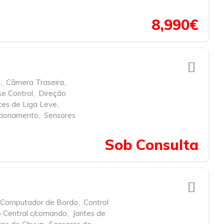
8,990€
h
,
Câmera Traseira
,
se Control
,
Direção
tes de Liga Leve
,
cionamento
,
Sensores
Sob Consulta
Computador de Bordo
,
Control
 Central c/comando
,
Jantes de