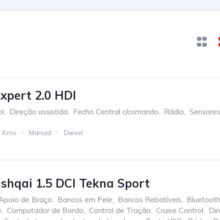
xpert 2.0 HDI
ol
,
Direção assistida
,
Fecho Central c/comando
,
Rádio
,
Sensores
2 Kms
Manual
Diesel
shqai 1.5 DCI Tekna Sport
Apoio de Braço
,
Bancos em Pele
,
Bancos Rebatíveis
,
Bluetoot
e
,
Computador de Bordo
,
Control de Tração
,
Cruise Control
,
Dir