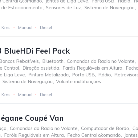
 Central c/comando
,
Jantes de Liga Leve
,
Porta USB
,
Rádio
,
Re
 de Estacionamento
,
Sensores de Luz
,
Sistema de Navegação
,
8 Kms
Manual
Diesel
3 BlueHDi Feel Pack
Bancos Rebatíveis
,
Bluetooth
,
Comandos do Radio no Volante
,
se Control
,
Direção assistida
,
Faróis Reguláveis em Altura
,
Fecho
de Liga Leve
,
Pintura Metalizada
,
Porta USB
,
Rádio
,
Retrovisore
,
Sistema de Navegação
,
Volante multifunções
5 Kms
Manual
Diesel
Mégane Coupé Van
aço
,
Comandos do Radio no Volante
,
Computador de Bordo
,
Co
a
,
Faróis Reguláveis em Altura
,
Fecho Central c/comando
,
Jantes