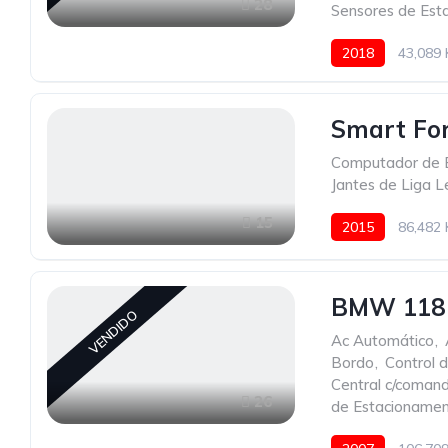
28
Sensores de Est
2018
43,089
Smart Fo
Computador de 
Jantes de Liga 
15
2015
86,482
BMW 118
VENDIDO
Ac Automático
,
Bordo
,
Control 
Central c/coman
26
de Estacioname