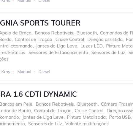
9 Kms
Manual
Diesel
IGNIA SPORTS TOURER
Apoio de Braço
,
Bancos Rebatíveis
,
Bluetooth
,
Comandos do Ra
Bordo
,
Control de Tração
,
Cruise Control
,
Direção assistida
,
Far
ntral c/comando
,
Jantes de Liga Leve
,
Luzes LED
,
Pintura Meta
res Elétricos
,
Sensores de Estacionamento
,
Sensores de Luz
,
S
ções
4 Kms
Manual
Diesel
RA 1.6 CDTI DYNAMIC
Bancos em Pele
,
Bancos Rebatíveis
,
Bluetooth
,
Câmera Trasei
ador de Bordo
,
Control de Tração
,
Cruise Control
,
Direção assi
c/comando
,
Jantes de Liga Leve
,
Pintura Metalizada
,
Porta USB
,
acionamento
,
Sensores de Luz
,
Volante multifunções