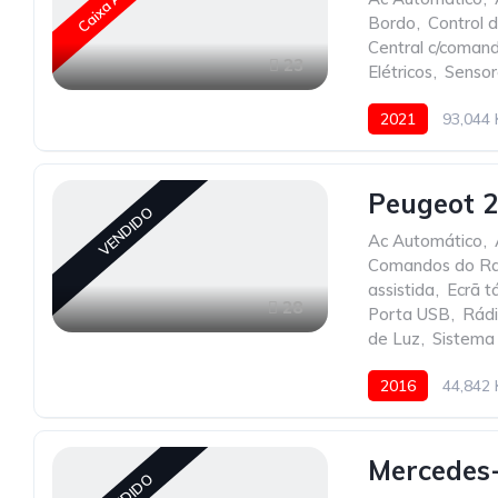
Bordo
,
Control 
Central c/coman
23
Elétricos
,
Sensor
2021
93,044
Peugeot 2
VENDIDO
Ac Automático
,
Comandos do Ra
assistida
,
Ecrã tá
28
Porta USB
,
Rád
de Luz
,
Sistema
2016
44,842
Mercedes-
VENDIDO