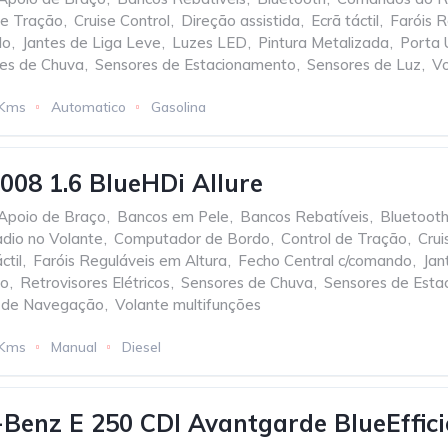
de Tração
,
Cruise Control
,
Direção assistida
,
Ecrã táctil
,
Faróis R
do
,
Jantes de Liga Leve
,
Luzes LED
,
Pintura Metalizada
,
Porta
es de Chuva
,
Sensores de Estacionamento
,
Sensores de Luz
,
Vo
 Kms
Automatico
Gasolina
008 1.6 BlueHDi Allure
Apoio de Braço
,
Bancos em Pele
,
Bancos Rebatíveis
,
Bluetoot
dio no Volante
,
Computador de Bordo
,
Control de Tração
,
Crui
ctil
,
Faróis Reguláveis em Altura
,
Fecho Central c/comando
,
Jan
io
,
Retrovisores Elétricos
,
Sensores de Chuva
,
Sensores de Esta
 de Navegação
,
Volante multifunções
 Kms
Manual
Diesel
Benz E 250 CDI Avantgarde BlueEffici