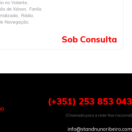
o no Volante
,
óis de Xénon
,
Faróis
etalizada
,
Rádio
,
de Navegação
,
Sob Consulta
(+351) 253 853 043
00
(Chamada para a rede fixa nacional)
info@standnunoribeiro.com