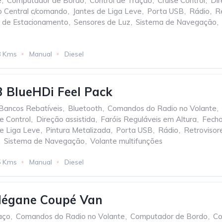
e
,
Computador de Bordo
,
Control de Tração
,
Cruise Control
,
Dir
 Central c/comando
,
Jantes de Liga Leve
,
Porta USB
,
Rádio
,
Re
 de Estacionamento
,
Sensores de Luz
,
Sistema de Navegação
,
8 Kms
Manual
Diesel
3 BlueHDi Feel Pack
Bancos Rebatíveis
,
Bluetooth
,
Comandos do Radio no Volante
,
se Control
,
Direção assistida
,
Faróis Reguláveis em Altura
,
Fecho
de Liga Leve
,
Pintura Metalizada
,
Porta USB
,
Rádio
,
Retrovisore
,
Sistema de Navegação
,
Volante multifunções
5 Kms
Manual
Diesel
Mégane Coupé Van
aço
,
Comandos do Radio no Volante
,
Computador de Bordo
,
Co