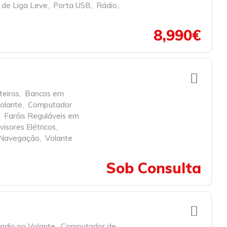
 de Liga Leve
,
Porta USB
,
Rádio
,
8,990€
teiros
,
Bancos em
olante
,
Computador
,
Faróis Reguláveis em
visores Elétricos
,
 Navegação
,
Volante
Sob Consulta
dio no Volante
,
Computador de