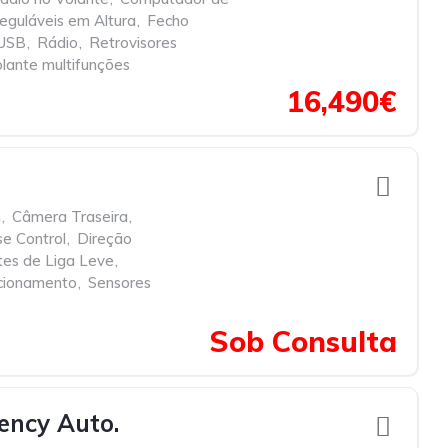
eguláveis em Altura
,
Fecho
 USB
,
Rádio
,
Retrovisores
lante multifunções
16,490€
h
,
Câmera Traseira
,
se Control
,
Direção
tes de Liga Leve
,
cionamento
,
Sensores
Sob Consulta
ency Auto.