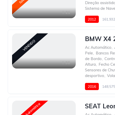
Direção assistid
Sistema de Nav
21
2012
161,93
BMW X4 2
VENDIDO
Ac Automático
,
Pele
,
Bancos Re
de Bordo
,
Contr
36
Altura
,
Fecho Ce
Sensores de Chu
desportivo
,
Vola
2016
148,57
Caixa Automática
SEAT Leon
Ac Automático
,