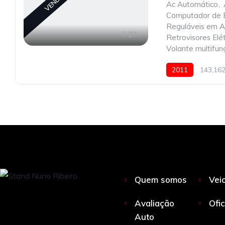
Ac Automático
,
Computador de 
Reguláveis em A
27
Retrovisores Elét
Volante multifun
2011
143,16
Quem somos
Vei
Avaliação
Ofi
Auto