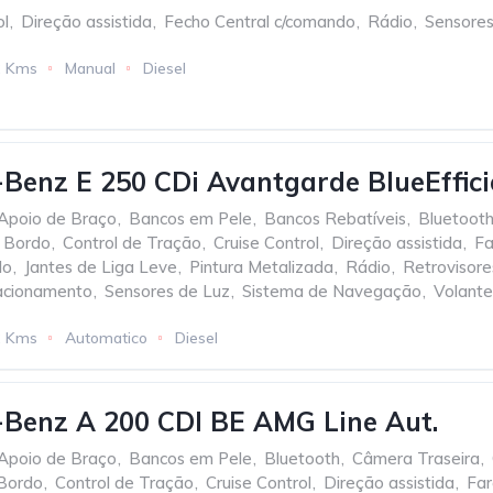
ol
,
Direção assistida
,
Fecho Central c/comando
,
Rádio
,
Sensores
2 Kms
Manual
Diesel
Benz E 250 CDi Avantgarde BlueEffic
Apoio de Braço
,
Bancos em Pele
,
Bancos Rebatíveis
,
Bluetoot
 Bordo
,
Control de Tração
,
Cruise Control
,
Direção assistida
,
Fa
do
,
Jantes de Liga Leve
,
Pintura Metalizada
,
Rádio
,
Retrovisores
acionamento
,
Sensores de Luz
,
Sistema de Navegação
,
Volante
2 Kms
Automatico
Diesel
Benz A 200 CDI BE AMG Line Aut.
Apoio de Braço
,
Bancos em Pele
,
Bluetooth
,
Câmera Traseira
,
Bordo
,
Control de Tração
,
Cruise Control
,
Direção assistida
,
Far