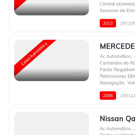
Central c/coman
25
Sensores de Est
2013
187,33
Caixa Automática
MERCEDES
Ac Automático
,
Comandos do Ra
Faróis Regulávei
29
Retrovisores Elét
Navegação
,
Vol
2006
159,11
Nissan Qa
Ac Automático
,