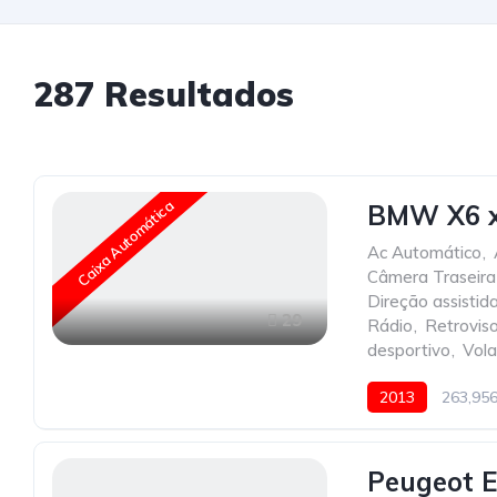
287
Resultados
Caixa Automática
BMW X6 x
Ac Automático
,
Câmera Traseira
Direção assistid
29
Rádio
,
Retroviso
desportivo
,
Vola
2013
263,95
Peugeot E