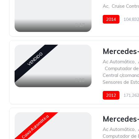
Ac
,
Cruise Contr
2014
104,83
17
Mercedes-
VENDIDO
Ac Automático
,
,
Computador de
Central c/coman
25
Sensores de Est
2012
171,26
Caixa Automática
Mercedes-
Ac Automático
,
Computador de 