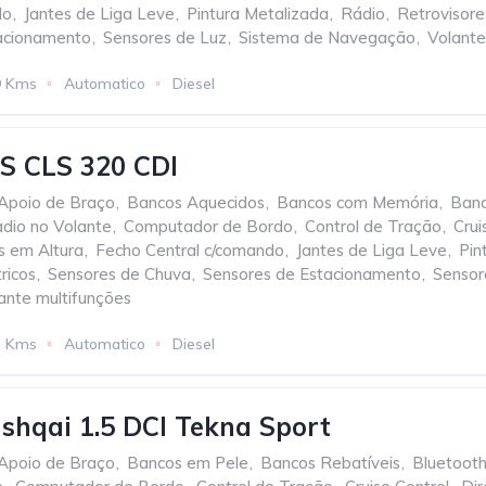
do
,
Jantes de Liga Leve
,
Pintura Metalizada
,
Rádio
,
Retrovisores
acionamento
,
Sensores de Luz
,
Sistema de Navegação
,
Volante
9 Kms
Automatico
Diesel
 CLS 320 CDI
Apoio de Braço
,
Bancos Aquecidos
,
Bancos com Memória
,
Banc
dio no Volante
,
Computador de Bordo
,
Control de Tração
,
Crui
s em Altura
,
Fecho Central c/comando
,
Jantes de Liga Leve
,
Pin
ricos
,
Sensores de Chuva
,
Sensores de Estacionamento
,
Sensor
ante multifunções
2 Kms
Automatico
Diesel
shqai 1.5 DCI Tekna Sport
Apoio de Braço
,
Bancos em Pele
,
Bancos Rebatíveis
,
Bluetoot