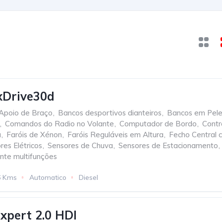
Drive30d
Apoio de Braço
,
Bancos desportivos dianteiros
,
Bancos em Pel
,
Comandos do Radio no Volante
,
Computador de Bordo
,
Contr
a
,
Faróis de Xénon
,
Faróis Reguláveis em Altura
,
Fecho Central 
res Elétricos
,
Sensores de Chuva
,
Sensores de Estacionamento
,
nte multifunções
6 Kms
Automatico
Diesel
xpert 2.0 HDI