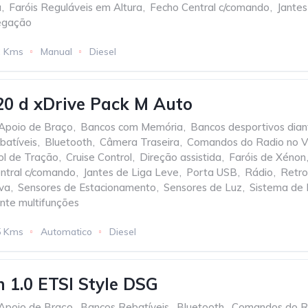
a
,
Faróis Reguláveis em Altura
,
Fecho Central c/comando
,
Jantes
egação
2 Kms
Manual
Diesel
0 d xDrive Pack M Auto
Apoio de Braço
,
Bancos com Memória
,
Bancos desportivos dian
batíveis
,
Bluetooth
,
Câmera Traseira
,
Comandos do Radio no V
ol de Tração
,
Cruise Control
,
Direção assistida
,
Faróis de Xénon
ntral c/comando
,
Jantes de Liga Leve
,
Porta USB
,
Rádio
,
Retro
va
,
Sensores de Estacionamento
,
Sensores de Luz
,
Sistema de
nte multifunções
5 Kms
Automatico
Diesel
 1.0 ETSI Style DSG
Apoio de Braço
,
Bancos Rebatíveis
,
Bluetooth
,
Comandos do Ra