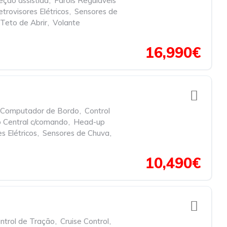
eção assistida
,
Faróis Reguláveis
trovisores Elétricos
,
Sensores de
Teto de Abrir
,
Volante
16,990€
Computador de Bordo
,
Control
 Central c/comando
,
Head-up
s Elétricos
,
Sensores de Chuva
,
10,490€
ntrol de Tração
,
Cruise Control
,