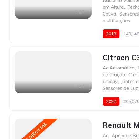
Radio no Volant
em Altura
,
Fecho
27
Chuva
,
Sensores
multifunções
2018
140,14
Citroen C
Ac Automático
,
de Tração
,
Crui
display
,
Jantes 
24
Sensores de Luz
2022
205,07
Renault 
IVA DEDUTIVEL
Ac
,
Apoio de Br