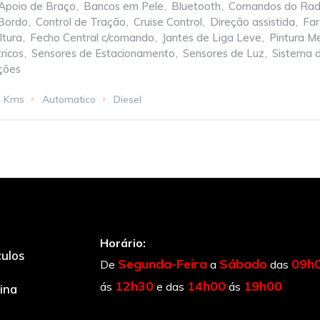
Apoio de Braço
,
Bancos em Pele
,
Bluetooth
,
Comandos do Radi
Bordo
,
Control de Tração
,
Cruise Control
,
Direção assistida
,
Far
ltura
,
Fecho Central c/comando
,
Jantes de Liga Leve
,
Pintura M
ricos
,
Sensores de Estacionamento
,
Sensores de Luz
,
Sistema 
ções
2 Kms
Automatico
Diesel
Horário:
culos
Segunda-Feira
Sábado
09h
De
a
das
12h30
14h00
19h00
ás
e das
ás
cina