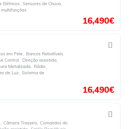
 Elétricos
,
Sensores de Chuva
,
 multifunções
16,490€
os em Pele
,
Bancos Rebatíveis
,
se Control
,
Direção assistida
,
tura Metalizada
,
Rádio
,
es de Luz
,
Sistema de
16,490€
h
,
Câmera Traseira
,
Comandos do