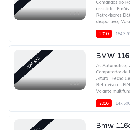
Comandos do Ra
assistida
,
Faróis
28
Retrovisores Elét
desportivo
,
Vola
2010
184,37
BMW 116 
VENDIDO
Ac Automático
,
Computador de 
Altura
,
Fecho Ce
28
Retrovisores Elét
Volante multifun
2016
147,50
Bmw 116d