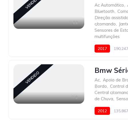
VENDIDO
Ac Automático
,
Bluetooth
,
Coma
Direção assistid
22
c/comando
,
Jant
Sensores de Est
multifunções
2017
190,24
Bmw Série
VENDIDO
Ac
,
Apoio de Br
Bordo
,
Control 
Central c/coman
9
de Chuva
,
Senso
2012
135,86