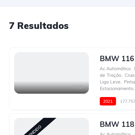
7
Resultados
BMW 116 
Ac Automático
,
de Tração
,
Crui
Liga Leve
,
Pintu
23
Estacionamento
,
2021
177,75
BMW 118
VENDIDO
Ac Automático
,