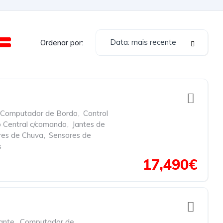
Data: mais recente
Ordenar por:
Computador de Bordo
,
Control
 Central c/comando
,
Jantes de
res de Chuva
,
Sensores de
s
17,490€
ante
,
Computador de