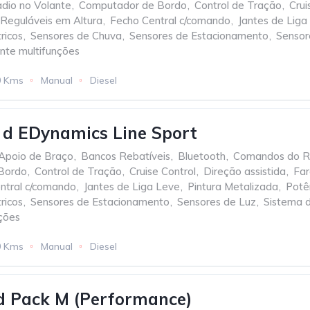
dio no Volante
,
Computador de Bordo
,
Control de Tração
,
Crui
 Reguláveis em Altura
,
Fecho Central c/comando
,
Jantes de Liga
ricos
,
Sensores de Chuva
,
Sensores de Estacionamento
,
Sensor
nte multifunções
0 Kms
Manual
Diesel
d EDynamics Line Sport
Apoio de Braço
,
Bancos Rebatíveis
,
Bluetooth
,
Comandos do Ra
Bordo
,
Control de Tração
,
Cruise Control
,
Direção assistida
,
Far
ntral c/comando
,
Jantes de Liga Leve
,
Pintura Metalizada
,
Potê
ricos
,
Sensores de Estacionamento
,
Sensores de Luz
,
Sistema 
ções
0 Kms
Manual
Diesel
 Pack M (Performance)