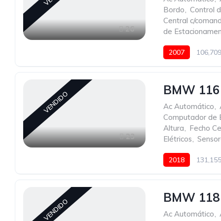
Bordo
,
Control 
Central c/coman
26
de Estacioname
2007
106,70
BMW 116 
VENDIDO
Ac Automático
,
Computador de 
Altura
,
Fecho Ce
23
Elétricos
,
Sensor
2018
131,15
BMW 118 
VENDIDO
Ac Automático
,