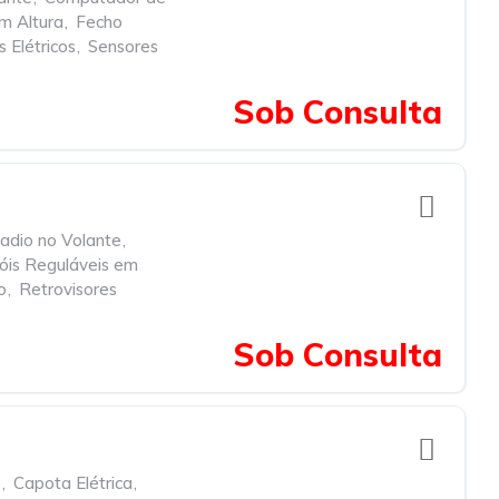
m Altura
,
Fecho
 Elétricos
,
Sensores
Sob Consulta
dio no Volante
,
óis Reguláveis em
o
,
Retrovisores
Sob Consulta
e
,
Capota Elétrica
,