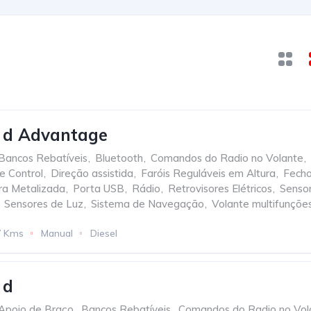
d Advantage
Bancos Rebatíveis
,
Bluetooth
,
Comandos do Radio no Volante
,
se Control
,
Direção assistida
,
Faróis Reguláveis em Altura
,
Fecho
ra Metalizada
,
Porta USB
,
Rádio
,
Retrovisores Elétricos
,
Senso
Sensores de Luz
,
Sistema de Navegação
,
Volante multifunçõe
7 Kms
Manual
Diesel
 d
Apoio de Braço
,
Bancos Rebatíveis
,
Comandos do Radio no Vol