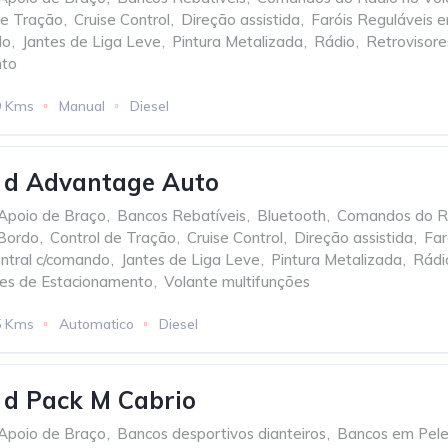
de Tração
,
Cruise Control
,
Direção assistida
,
Faróis Reguláveis e
do
,
Jantes de Liga Leve
,
Pintura Metalizada
,
Rádio
,
Retrovisores
nto
9 Kms
Manual
Diesel
d Advantage Auto
Apoio de Braço
,
Bancos Rebatíveis
,
Bluetooth
,
Comandos do Ra
Bordo
,
Control de Tração
,
Cruise Control
,
Direção assistida
,
Far
ntral c/comando
,
Jantes de Liga Leve
,
Pintura Metalizada
,
Rádi
es de Estacionamento
,
Volante multifunções
5 Kms
Automatico
Diesel
d Pack M Cabrio
Apoio de Braço
,
Bancos desportivos dianteiros
,
Bancos em Pel