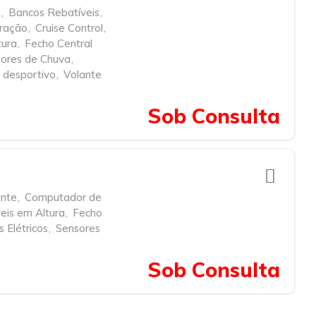
e
,
Bancos Rebatíveis
,
Tração
,
Cruise Control
,
tura
,
Fecho Central
ores de Chuva
,
 desportivo
,
Volante
Sob Consulta
ante
,
Computador de
eis em Altura
,
Fecho
 Elétricos
,
Sensores
Sob Consulta