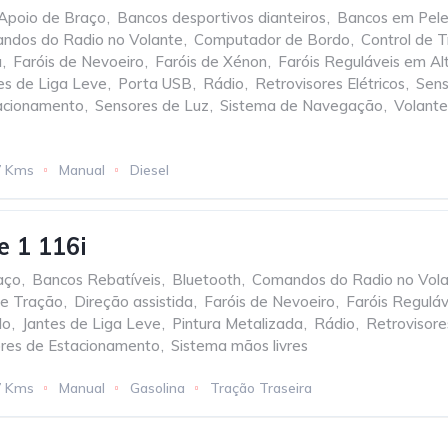
Apoio de Braço
,
Bancos desportivos dianteiros
,
Bancos em Pel
ndos do Radio no Volante
,
Computador de Bordo
,
Control de 
a
,
Faróis de Nevoeiro
,
Faróis de Xénon
,
Faróis Reguláveis em Al
es de Liga Leve
,
Porta USB
,
Rádio
,
Retrovisores Elétricos
,
Sens
acionamento
,
Sensores de Luz
,
Sistema de Navegação
,
Volante
7 Kms
Manual
Diesel
 1 116i
aço
,
Bancos Rebatíveis
,
Bluetooth
,
Comandos do Radio no Vol
de Tração
,
Direção assistida
,
Faróis de Nevoeiro
,
Faróis Reguláv
do
,
Jantes de Liga Leve
,
Pintura Metalizada
,
Rádio
,
Retrovisores
res de Estacionamento
,
Sistema mãos livres
7 Kms
Manual
Gasolina
Tração Traseira