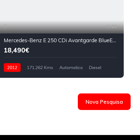
25
Mercedes-Benz E 250 CDi Avantgarde BlueEfficiency Auto
18,490€
2012
171,262 Kms
Automatico
Diesel
Nova Pesquisa