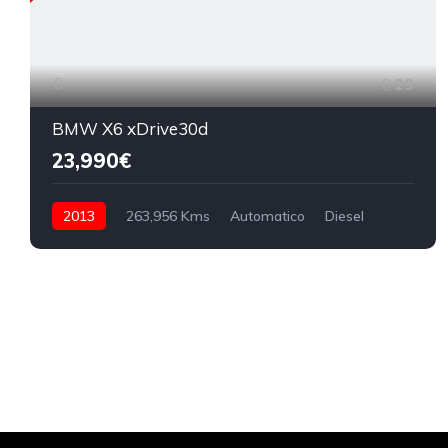
29
BMW X6 xDrive30d
23,990€
2013
263,956 Kms
Automatico
Diesel