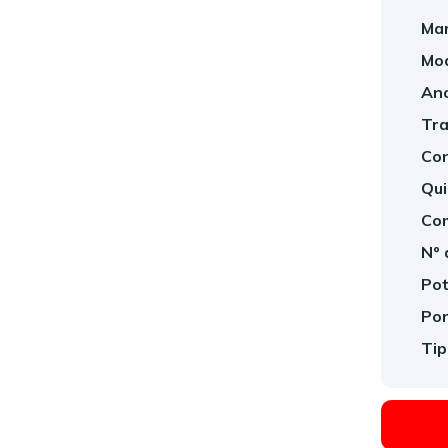
Mar
Mod
Ano
Tra
Con
Qui
Com
Nº 
Pot
Por
Tip