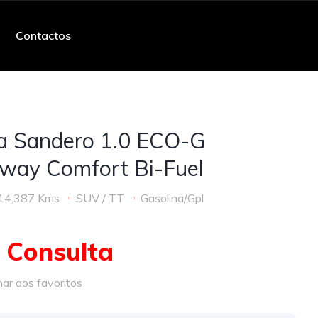
Contactos
a Sandero 1.0 ECO-G
way Comfort Bi-Fuel
14,387 Kms
SUV / TT
Gasolina/Gpl
 Consulta
ar aos favoritos