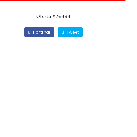
Oferta #26434
Partilhar
Tweet