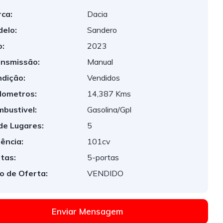
ca:
Dacia
elo:
Sandero
:
2023
nsmissão:
Manual
dição:
Vendidos
lometros:
14,387 Kms
bustivel:
Gasolina/Gpl
de Lugares:
5
ência:
101cv
tas:
5-portas
o de Oferta:
VENDIDO
Enviar Mensagem