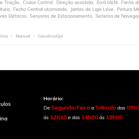
de Tração
,
Cruise Control
,
Direção assistida
,
Ecrã táctil
,
Faróis 
ltura
,
Fecho Central c/comando
,
Jantes de Liga Leve
,
Pintura M
res Elétricos
,
Sensores de Estacionamento
,
Sistema de Navega
 Kms
Manual
Gasolina/Gpl
Horário:
culos
Segunda-Feira
Sábado
09h
De
a
das
12h30
14h00
19h00
ás
e das
ás
cina