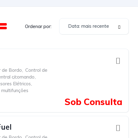
Data: mais recente
Ordenar por:
 de Bordo
,
Control de
ntral c/comando
,
sores Elétricos
,
 multifunções
Sob Consulta
uel
 de Bordo
,
Control de