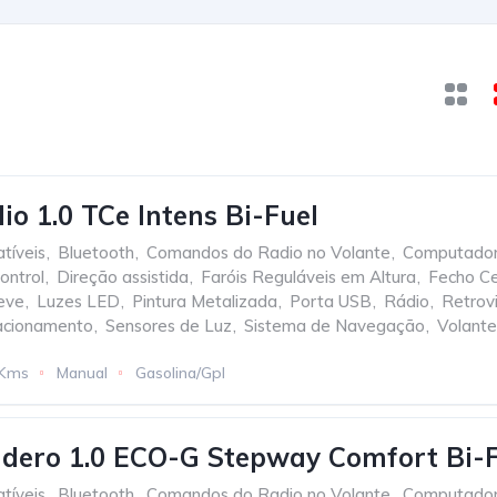
io 1.0 TCe Intens Bi-Fuel
tíveis
,
Bluetooth
,
Comandos do Radio no Volante
,
Computador
ontrol
,
Direção assistida
,
Faróis Reguláveis em Altura
,
Fecho Ce
Leve
,
Luzes LED
,
Pintura Metalizada
,
Porta USB
,
Rádio
,
Retrovi
acionamento
,
Sensores de Luz
,
Sistema de Navegação
,
Volante
 Kms
Manual
Gasolina/Gpl
dero 1.0 ECO-G Stepway Comfort Bi-F
tíveis
,
Bluetooth
,
Comandos do Radio no Volante
,
Computador