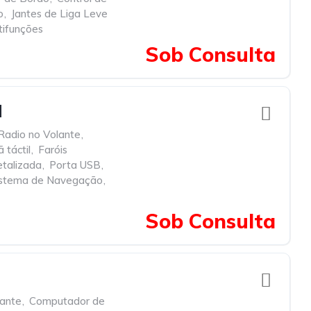
o
,
Jantes de Liga Leve
tifunções
Sob Consulta
l
adio no Volante
,
ã táctil
,
Faróis
etalizada
,
Porta USB
,
istema de Navegação
,
Sob Consulta
ante
,
Computador de