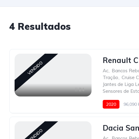
4
Resultados
Renault Cl
VENDIDO
Ac
,
Bancos Reba
Tração
,
Cruise C
Jantes de Liga 
24
Sensores de Est
2020
96,090
Dacia San
VENDIDO
Ac
,
Bancos Reba