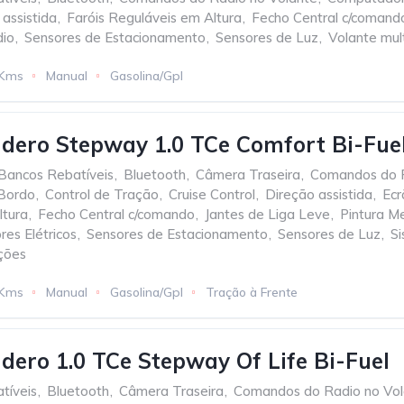
assistida
,
Faróis Reguláveis em Altura
,
Fecho Central c/comand
io
,
Sensores de Estacionamento
,
Sensores de Luz
,
Volante mul
 Kms
Manual
Gasolina/Gpl
dero Stepway 1.0 TCe Comfort Bi-Fue
Bancos Rebatíveis
,
Bluetooth
,
Câmera Traseira
,
Comandos do R
Bordo
,
Control de Tração
,
Cruise Control
,
Direção assistida
,
Ecr
ltura
,
Fecho Central c/comando
,
Jantes de Liga Leve
,
Pintura M
res Elétricos
,
Sensores de Estacionamento
,
Sensores de Luz
,
S
ções
 Kms
Manual
Gasolina/Gpl
Tração à Frente
dero 1.0 TCe Stepway Of Life Bi-Fuel
tíveis
,
Bluetooth
,
Câmera Traseira
,
Comandos do Radio no Vol