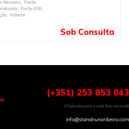
de Nevoeiro
,
Faróis
etalizada
,
Porta USB
,
ção
,
Volante
Sob Consulta
(+351) 253 853 043
00
(Chamada para a rede fixa nacional)
info@standnunoribeiro.com