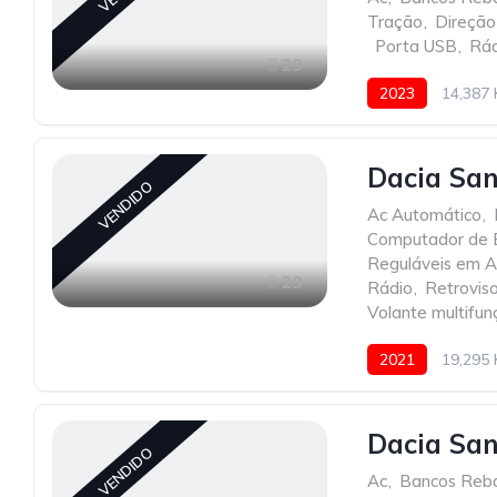
Tração
,
Direção 
,
Porta USB
,
Rád
29
2023
14,387
Dacia San
VENDIDO
Ac Automático
,
Computador de 
Reguláveis em A
29
Rádio
,
Retroviso
Volante multifun
2021
19,295
Dacia San
VENDIDO
Ac
,
Bancos Reba