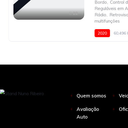
Bordo
,
Control 
Reguláveis em A
22
Rádio
,
Retroviso
multifunções
2020
60,496
Quem somos
Vei
Avaliação
Ofi
Auto