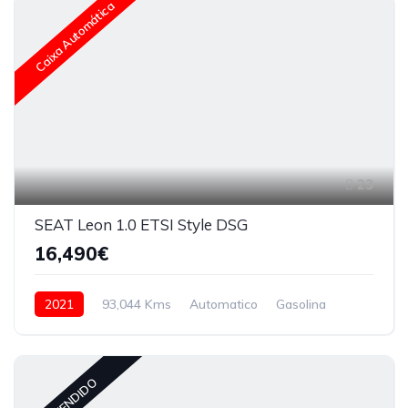
Caixa Automática
23
SEAT Leon 1.0 ETSI Style DSG
16,490€
2021
93,044 Kms
Automatico
Gasolina
VENDIDO