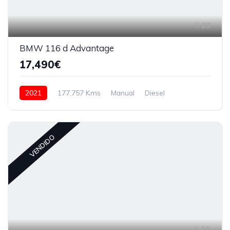
23
BMW 116 d Advantage
17,490€
2021
177,757 Kms
Manual
Diesel
VENDIDO
28