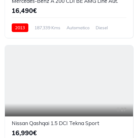
Mercedes-Benz A 200 CDI BE AMG Line Aut.
16,490€
2013
187,339 Kms
Automatico
Diesel
27
Nissan Qashqai 1.5 DCI Tekna Sport
16,990€