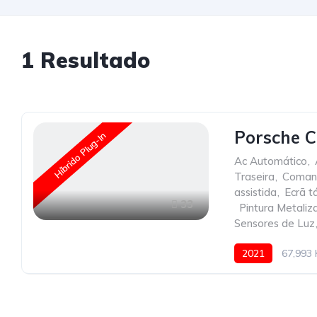
1
Resultado
Porsche 
Híbrido Plug-In
Ac Automático
,
Traseira
,
Comand
assistida
,
Ecrã tá
33
,
Pintura Metaliz
Sensores de Luz
2021
67,993