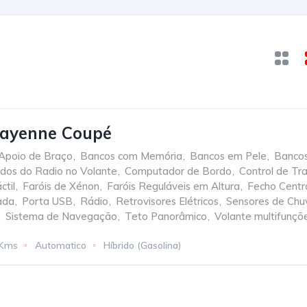
Cayenne Coupé
Apoio de Braço
,
Bancos com Memória
,
Bancos em Pele
,
Bancos
os do Radio no Volante
,
Computador de Bordo
,
Control de Tr
ctil
,
Faróis de Xénon
,
Faróis Reguláveis em Altura
,
Fecho Centr
ada
,
Porta USB
,
Rádio
,
Retrovisores Elétricos
,
Sensores de Chu
,
Sistema de Navegação
,
Teto Panorâmico
,
Volante multifunçõ
 Kms
Automatico
Híbrido (Gasolina)