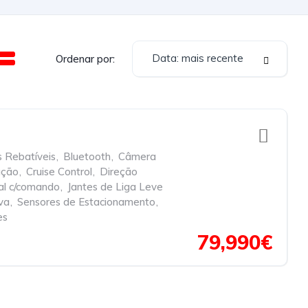
Data: mais recente
Ordenar por:
 Rebatíveis
,
Bluetooth
,
Câmera
ação
,
Cruise Control
,
Direção
al c/comando
,
Jantes de Liga Leve
va
,
Sensores de Estacionamento
,
es
79,990€