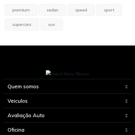
premium
sedan
speed
sport
supercars
suv
Quem somos
Veiculos
Avaliação Auto
Oficina