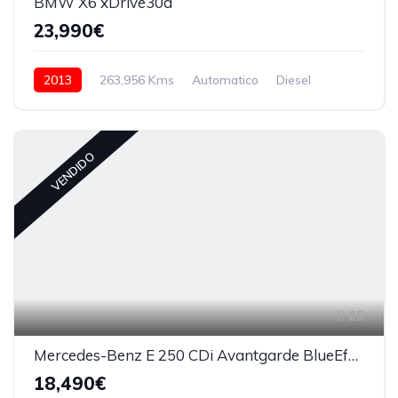
BMW X6 xDrive30d
23,990€
2013
263,956 Kms
Automatico
Diesel
VENDIDO
25
Mercedes-Benz E 250 CDi Avantgarde BlueEfficiency Auto
18,490€