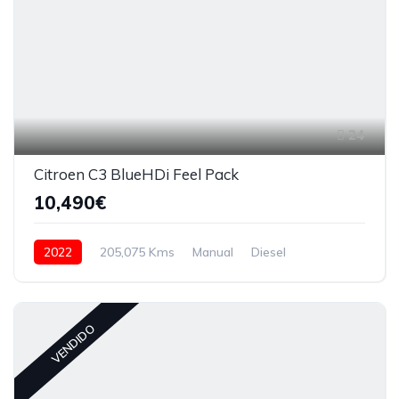
24
Citroen C3 BlueHDi Feel Pack
10,490€
2022
205,075 Kms
Manual
Diesel
VENDIDO