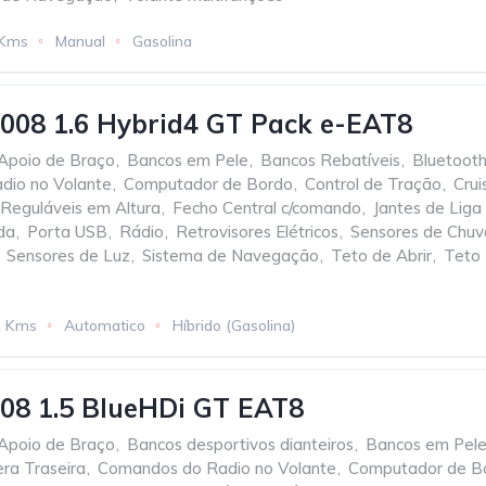
 Kms
Manual
Gasolina
008 1.6 Hybrid4 GT Pack e-EAT8
Apoio de Braço
,
Bancos em Pele
,
Bancos Rebatíveis
,
Bluetoot
dio no Volante
,
Computador de Bordo
,
Control de Tração
,
Crui
 Reguláveis em Altura
,
Fecho Central c/comando
,
Jantes de Liga
da
,
Porta USB
,
Rádio
,
Retrovisores Elétricos
,
Sensores de Chuv
Sensores de Luz
,
Sistema de Navegação
,
Teto de Abrir
,
Teto
1 Kms
Automatico
Híbrido (Gasolina)
08 1.5 BlueHDi GT EAT8
Apoio de Braço
,
Bancos desportivos dianteiros
,
Bancos em Pel
ra Traseira
,
Comandos do Radio no Volante
,
Computador de B