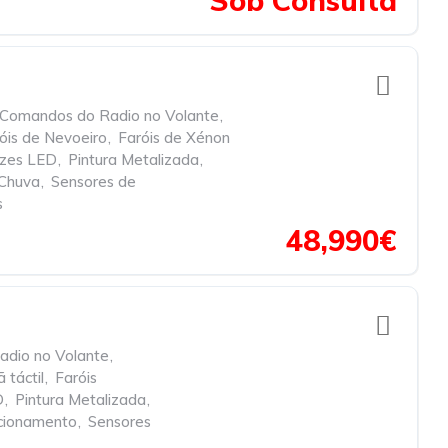
Sob Consulta
Comandos do Radio no Volante
,
óis de Nevoeiro
,
Faróis de Xénon
zes LED
,
Pintura Metalizada
,
 Chuva
,
Sensores de
s
48,990€
dio no Volante
,
ã táctil
,
Faróis
D
,
Pintura Metalizada
,
cionamento
,
Sensores