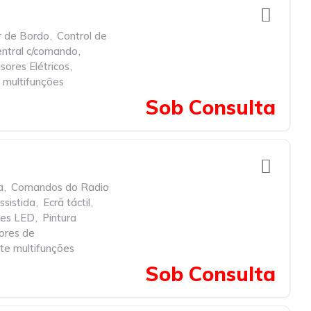
 de Bordo
,
Control de
ntral c/comando
,
sores Elétricos
,
 multifunções
Sob Consulta
a
,
Comandos do Radio
ssistida
,
Ecrã táctil
,
es LED
,
Pintura
ores de
te multifunções
Sob Consulta