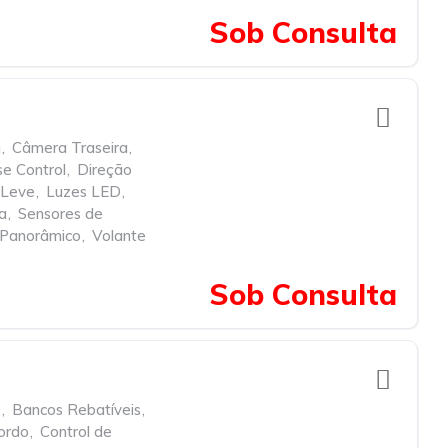
Sob Consulta
h
,
Câmera Traseira
,
se Control
,
Direção
 Leve
,
Luzes LED
,
a
,
Sensores de
 Panorâmico
,
Volante
Sob Consulta
e
,
Bancos Rebatíveis
,
ordo
,
Control de