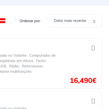
Data: mais recente
Ordenar por:
dio no Volante
,
Computador de
eguláveis em Altura
,
Fecho
 USB
,
Rádio
,
Retrovisores
lante multifunções
16,490€
dio no Volante
,