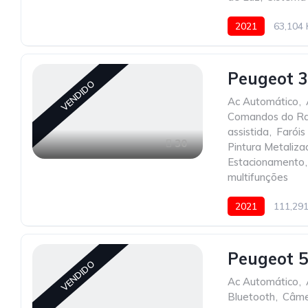
2021
63,104
Peugeot 3
VENDIDO
Ac Automático
,
Comandos do Ra
assistida
,
Faróis
30
Pintura Metaliza
Estacionamento
,
multifunções
2021
111,29
Peugeot 5
VENDIDO
Ac Automático
,
Bluetooth
,
Câme