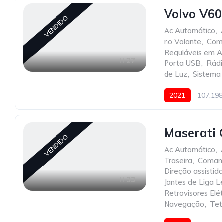
Volvo V60
VENDIDO
Ac Automático
,
no Volante
,
Com
Reguláveis em A
27
Porta USB
,
Rád
de Luz
,
Sistema
2021
107,19
Maserati 
VENDIDO
Ac Automático
,
Traseira
,
Comand
Direção assistid
33
Jantes de Liga 
Retrovisores Elét
Navegação
,
Tet