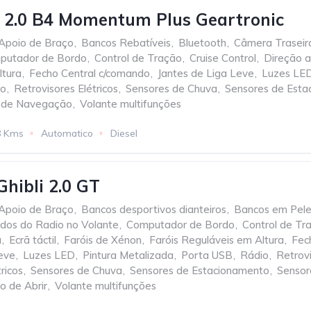
 2.0 B4 Momentum Plus Geartronic
Apoio de Braço
,
Bancos Rebatíveis
,
Bluetooth
,
Câmera Traseir
putador de Bordo
,
Control de Tração
,
Cruise Control
,
Direção a
ltura
,
Fecho Central c/comando
,
Jantes de Liga Leve
,
Luzes LE
io
,
Retrovisores Elétricos
,
Sensores de Chuva
,
Sensores de Esta
 de Navegação
,
Volante multifunções
8 Kms
Automatico
Diesel
Ghibli 2.0 GT
Apoio de Braço
,
Bancos desportivos dianteiros
,
Bancos em Pel
os do Radio no Volante
,
Computador de Bordo
,
Control de Tr
a
,
Ecrã táctil
,
Faróis de Xénon
,
Faróis Reguláveis em Altura
,
Fec
Leve
,
Luzes LED
,
Pintura Metalizada
,
Porta USB
,
Rádio
,
Retrov
ricos
,
Sensores de Chuva
,
Sensores de Estacionamento
,
Sensor
o de Abrir
,
Volante multifunções