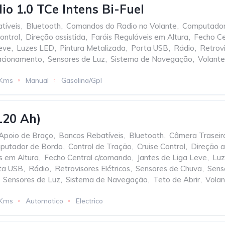
io 1.0 TCe Intens Bi-Fuel
tíveis
,
Bluetooth
,
Comandos do Radio no Volante
,
Computador
ontrol
,
Direção assistida
,
Faróis Reguláveis em Altura
,
Fecho Ce
Leve
,
Luzes LED
,
Pintura Metalizada
,
Porta USB
,
Rádio
,
Retrovi
acionamento
,
Sensores de Luz
,
Sistema de Navegação
,
Volante
 Kms
Manual
Gasolina/Gpl
120 Ah)
Apoio de Braço
,
Bancos Rebatíveis
,
Bluetooth
,
Câmera Traseir
putador de Bordo
,
Control de Tração
,
Cruise Control
,
Direção a
s em Altura
,
Fecho Central c/comando
,
Jantes de Liga Leve
,
Luz
ta USB
,
Rádio
,
Retrovisores Elétricos
,
Sensores de Chuva
,
Sens
Sensores de Luz
,
Sistema de Navegação
,
Teto de Abrir
,
Volan
 Kms
Automatico
Electrico