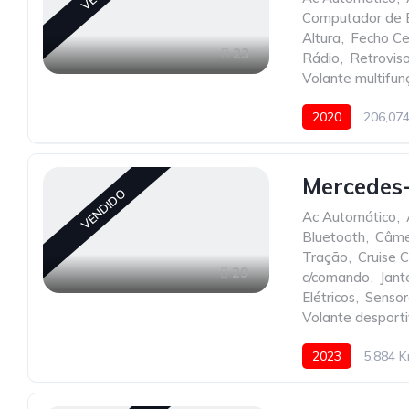
Computador de 
Altura
,
Fecho Ce
23
Rádio
,
Retroviso
Volante multifun
2020
206,07
Mercedes
VENDIDO
Ac Automático
,
Bluetooth
,
Câme
Tração
,
Cruise C
29
c/comando
,
Jant
Elétricos
,
Sensor
Volante desport
2023
5,884 