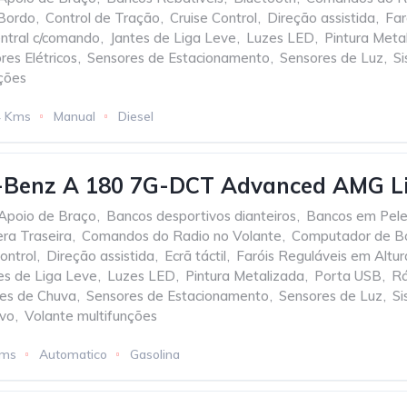
Bordo
,
Control de Tração
,
Cruise Control
,
Direção assistida
,
Far
ntral c/comando
,
Jantes de Liga Leve
,
Luzes LED
,
Pintura Meta
res Elétricos
,
Sensores de Estacionamento
,
Sensores de Luz
,
S
ções
4 Kms
Manual
Diesel
-Benz A 180 7G-DCT Advanced AMG L
Apoio de Braço
,
Bancos desportivos dianteiros
,
Bancos em Pel
ra Traseira
,
Comandos do Radio no Volante
,
Computador de B
ontrol
,
Direção assistida
,
Ecrã táctil
,
Faróis Reguláveis em Altur
es de Liga Leve
,
Luzes LED
,
Pintura Metalizada
,
Porta USB
,
Rá
es de Chuva
,
Sensores de Estacionamento
,
Sensores de Luz
,
S
ivo
,
Volante multifunções
Kms
Automatico
Gasolina