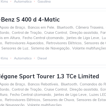
8 Kms
Automatico
Gasolina
Benz S 400 d 4-Matic
Apoio de Braço
,
Bancos em Pele
,
Bluetooth
,
Câmera Traseira
,
Bordo
,
Control de Tração
,
Cruise Control
,
Direção assistida
,
Far
is em Altura
,
Fecho Central c/comando
,
Jantes de Liga Leve
,
Lu
io
,
Retrovisores Aquecidos
,
Retrovisores Elétricos
,
Sensores de
Sensores de Luz
,
Sistema de Navegação
,
Volante multifunçõe
0 Kms
Automatico
Diesel
égane Sport Tourer 1.3 TCe Limited
Apoio de Braço
,
Bancos Rebatíveis
,
Bluetooth
,
Comandos do Ra
Bordo
,
Control de Tração
,
Cruise Control
,
Direção assistida
,
Ecr
ltura
,
Fecho Central c/comando
,
Jantes de Liga Leve
,
Luzes LE
io
,
Retrovisores Elétricos
,
Sensores de Chuva
,
Sensores de Esta
 de Navegação
,
Volante multifunções