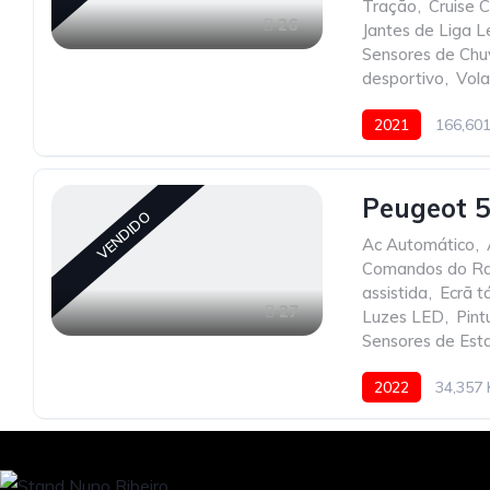
Tração
,
Cruise C
26
Jantes de Liga 
Sensores de Chu
desportivo
,
Vola
2021
166,60
Peugeot 5
VENDIDO
Ac Automático
,
Comandos do Ra
assistida
,
Ecrã tá
27
Luzes LED
,
Pint
Sensores de Est
2022
34,357