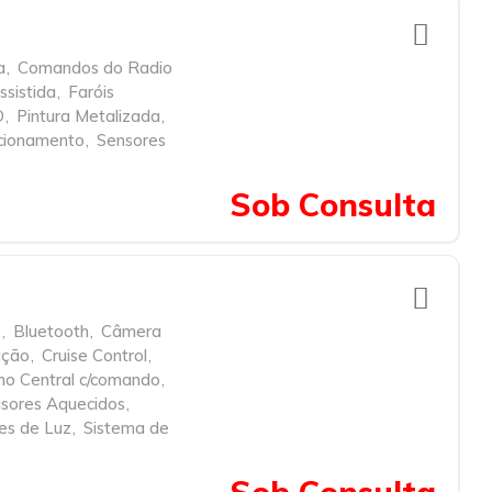
a
,
Comandos do Radio
ssistida
,
Faróis
D
,
Pintura Metalizada
,
cionamento
,
Sensores
Sob Consulta
e
,
Bluetooth
,
Câmera
ação
,
Cruise Control
,
ho Central c/comando
,
isores Aquecidos
,
es de Luz
,
Sistema de