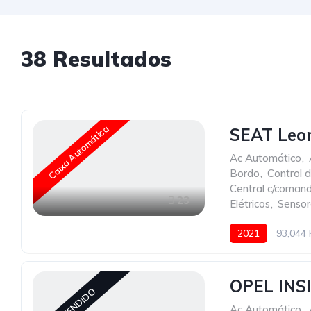
38
Resultados
Caixa Automática
SEAT Leon
Ac Automático
,
Bordo
,
Control 
Central c/coman
23
Elétricos
,
Sensor
2021
93,044
OPEL INS
VENDIDO
Ac Automático
,