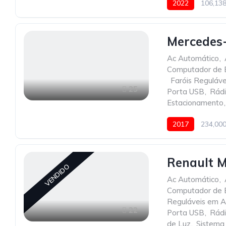
2022
106,13
Mercedes-
Ac Automático
,
Computador de 
,
Faróis Reguláve
25
Porta USB
,
Rád
Estacionamento
,
2017
234,00
Renault M
VENDIDO
Ac Automático
,
Computador de 
Reguláveis em A
22
Porta USB
,
Rád
de Luz
,
Sistema