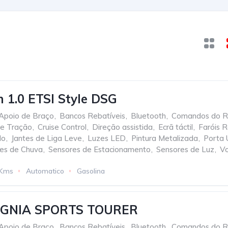
 1.0 ETSI Style DSG
Apoio de Braço
,
Bancos Rebatíveis
,
Bluetooth
,
Comandos do Ra
de Tração
,
Cruise Control
,
Direção assistida
,
Ecrã táctil
,
Faróis R
do
,
Jantes de Liga Leve
,
Luzes LED
,
Pintura Metalizada
,
Porta
es de Chuva
,
Sensores de Estacionamento
,
Sensores de Luz
,
Vo
 Kms
Automatico
Gasolina
IGNIA SPORTS TOURER
Apoio de Braço
,
Bancos Rebatíveis
,
Bluetooth
,
Comandos do Ra