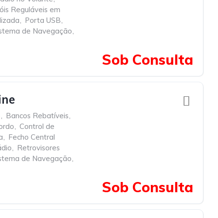
óis Reguláveis em
lizada
,
Porta USB
,
istema de Navegação
,
Sob Consulta
ine
e
,
Bancos Rebatíveis
,
ordo
,
Control de
a
,
Fecho Central
dio
,
Retrovisores
istema de Navegação
,
Sob Consulta