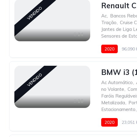
Renault Cl
VENDIDO
Ac
,
Bancos Reba
Tração
,
Cruise C
Jantes de Liga 
24
Sensores de Est
2020
96,090
BMW i3 (
VENDIDO
Ac Automático
,
no Volante
,
Com
Faróis Regulávei
26
Metalizada
,
Por
Estacionamento
,
2020
23,051