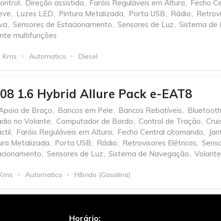
ontrol
,
Direção assistida
,
Faróis Reguláveis em Altura
,
Fecho Ce
Leve
,
Luzes LED
,
Pintura Metalizada
,
Porta USB
,
Rádio
,
Retrovi
va
,
Sensores de Estacionamento
,
Sensores de Luz
,
Sistema de
nte multifunções
1 Kms
Automatico
Diesel
08 1.6 Hybrid Allure Pack e-EAT8
Apoio de Braço
,
Bancos em Pele
,
Bancos Rebatíveis
,
Bluetoot
dio no Volante
,
Computador de Bordo
,
Control de Tração
,
Crui
ctil
,
Faróis Reguláveis em Altura
,
Fecho Central c/comando
,
Jan
ura Metalizada
,
Porta USB
,
Rádio
,
Retrovisores Elétricos
,
Senso
acionamento
,
Sensores de Luz
,
Sistema de Navegação
,
Volante
 Kms
Automatico
Híbrido (Gasolina)
Horário: